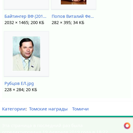
Байтингер ВФ (2018).jpg
Попов Виталий Федорович.jpg
2032 × 1465; 200 КБ
282 × 395; 34 КБ
Рубцов ЕЛ.jpg
228 × 284; 20 КБ
Категории
:
Томские награды
Томичи
Эта страница в последний раз была
отредактирована 19 февраля 2019 года в 18:22.