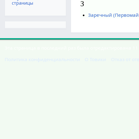
З
страницы
Заречный (Первомай
Эта страница в последний раз была отредактирована 11 
Политика конфиденциальности
О Товики
Отказ от от