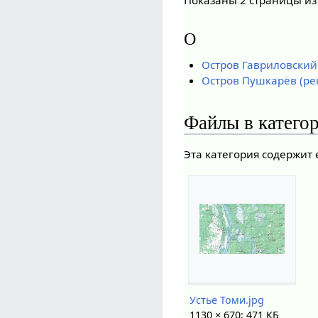
О
Остров Гавриловский 
Остров Пушкарёв (ре
Файлы в катего
Эта категория содержит
Устье Томи.jpg
1130 × 670; 471 КБ