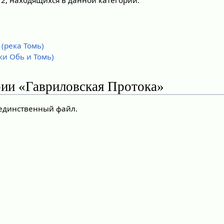
(река Томь)
ки Обь и Томь)
рии «Гавриловская Протока»
 единственный файл.