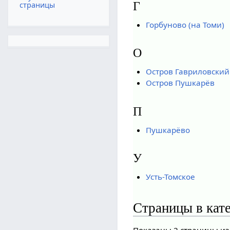
Г
страницы
Горбуново (на Томи)
О
Остров Гавриловский
Остров Пушкарёв
П
Пушкарёво
У
Усть-Томское
Страницы в кат
Показаны 2 страницы из