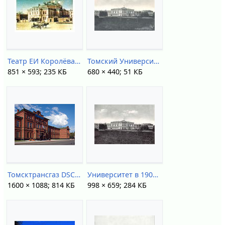
Театр ЕИ Королёва (1895).jpg
Томский Университет (коллекция Нилова Виктора).jpg
851 × 593; 235 КБ
680 × 440; 51 КБ
Томсктрансгаз DSC39953.jpg
Университет в 1903.jpg
1600 × 1088; 814 КБ
998 × 659; 284 КБ