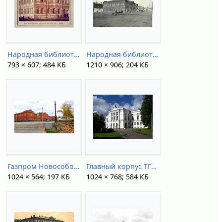
Народная библиотека (1888).jpg
Народная библиотека нач XX века.jpg
793 × 607; 484 КБ
1210 × 906; 204 КБ
Газпром Новособорная.jpg
Главный корпус ТГУ.jpg
1024 × 564; 197 КБ
1024 × 768; 584 КБ