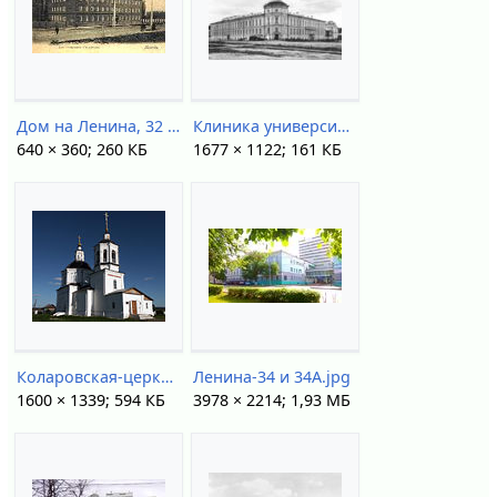
Дом на Ленина, 32 (1890 г).jpg
Клиника университета, конец XIX - начало ХХ века.jpg
640 × 360; 260 КБ
1677 × 1122; 161 КБ
Коларовская-церковь-pic22384.jpg
Ленина-34 и 34А.jpg
1600 × 1339; 594 КБ
3978 × 2214; 1,93 МБ