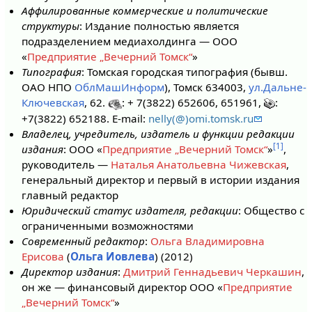
Аффилированные коммерческие и политические
структуры
: Издание полностью является
подразделением медиахолдинга — ООО
«
Предприятие „Вечерний Томск“
»
Типография
: Томская городская типография (бывш.
ОАО НПО
ОблМашИнформ
), Томск 634003,
ул.Дальне-
Ключевская
, 62.
: + 7(3822) 652606, 651961,
:
+7(3822) 652188. E-mail:
nelly(@)omi.tomsk.ru
Владелец, учредитель, издатель и функции редакции
[1]
издания
: ООО «
Предприятие „Вечерний Томск“
»
,
руководитель —
Наталья Анатольевна Чижевская
,
генеральный директор и первый в истории издания
главный редактор
Юридический статус издателя, редакции
: Общество с
ограниченными возможностями
Современный редактор
:
Ольга Владимировна
Ерисова
(
Ольга Иовлева
) (2012)
Директор издания
:
Дмитрий Геннадьевич Черкашин
,
он же — финансовый директор ООО «
Предприятие
„Вечерний Томск“
»