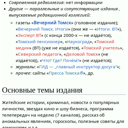
Современная редколлегия
: нет информации
Другие — параллельные и сопутствующие издания ,
выпускаемые редакционной коллегией
:
газеты «
Вечерний Томск
» (головное издание);
«
Вечерний Томск. Итоги
» (они же — «
Итоги. ВТ
»),
«
Эксперт ВТ
» (с конца 2000-х — не издаётся),
«
Томский пенсионер
», «
Наукоград
», «
Томский
медик
» (ВТ) (уже не издаётся), «
Томский учитель
»,
«
Северский педагог
», «
Деловой Томск
» (не
издаётся)), «
Что? Где? Почём?
» (не издаётся);
журналы
: «
ГИД — „главный инструктор досуга“
»;
прочее
: сайты «
Пресса Томска
», др.
Основные темы издания
Житейские истории, криминал, новости о популярных
личностях, звездах кино и шоу-бизнеса, программа
телепередач на неделю (7 каналов), рассказ об
аномальных явлениях, гороскопы, полезные советы для
домохозяек и т.д.