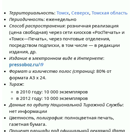
Территориальность
:
Томск
,
Северск
,
Томская область
Периодичность
: еженедельно
Способ распространения
: розничная реализация
(цена свободная) через сети киосков «РосПечать» и
«Томск—Печать», через почтовые отделения,
посредством подписки, в том числе — в редакции
издания, др.
Издание в электронном виде в Интернете
:
pressoboz.ru/
Формат и количество полос (страниц)
: 80% от
формата А3 х 24.
Тираж
:
в 2010 году: 10 000 экземпляров
в 2012 году: 10 000 экземпляров
Данные по аудиту Национальной Тиражной Службы
:
нет информации
Цветность, полиграфия
: полноцветная печать,
газетная бумага.
Процент площади под официальной рекламой (дата