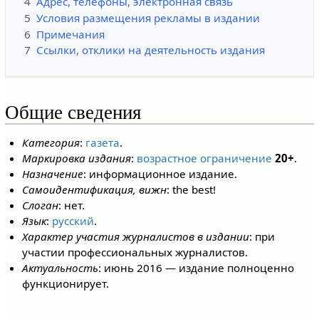
4
Адрес, телефоны, электронная связь
5
Условия размещения рекламы в издании
6
Примечания
7
Ссылки, отклики на деятельность издания
Общие сведения
Категория
:
газета
.
Маркировка издания
:
возрастное ограничение
20+
.
Назначение
: информационное издание.
Самоидентификация, вижн
: the best!
Слоган
: нет.
Язык
:
русский
.
Характер участия журналистов в издании
: при
участии профессиональных журналистов.
Актуальность
: июнь 2016 — издание полноценно
функционирует.