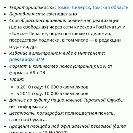
Территориальность
:
Томск
,
Северск
,
Томская область
Периодичность
: еженедельно
Способ распространения
: розничная реализация
(цена свободная) через сети киосков «РосПечать» и
«Томск—Печать», через почтовые отделения,
посредством подписки, в том числе — в редакции
издания, др.
Издание в электронном виде в Интернете
:
pressoboz.ru/
Формат и количество полос (страниц)
: 80% от
формата А3 х 24.
Тираж
:
в 2010 году: 10 000 экземпляров
в 2012 году: 10 000 экземпляров
Данные по аудиту Национальной Тиражной Службы
:
нет информации
Цветность, полиграфия
: полноцветная печать,
газетная бумага.
Процент площади под официальной рекламой (дата
измерения)
: до 15 % (2010)