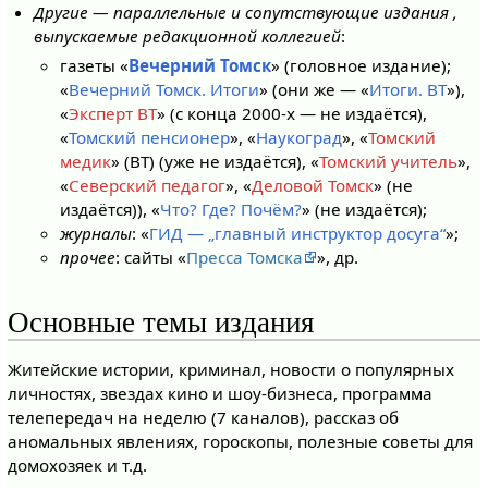
Другие — параллельные и сопутствующие издания ,
выпускаемые редакционной коллегией
:
газеты «
Вечерний Томск
» (головное издание);
«
Вечерний Томск. Итоги
» (они же — «
Итоги. ВТ
»),
«
Эксперт ВТ
» (с конца 2000-х — не издаётся),
«
Томский пенсионер
», «
Наукоград
», «
Томский
медик
» (ВТ) (уже не издаётся), «
Томский учитель
»,
«
Северский педагог
», «
Деловой Томск
» (не
издаётся)), «
Что? Где? Почём?
» (не издаётся);
журналы
: «
ГИД — „главный инструктор досуга“
»;
прочее
: сайты «
Пресса Томска
», др.
Основные темы издания
Житейские истории, криминал, новости о популярных
личностях, звездах кино и шоу-бизнеса, программа
телепередач на неделю (7 каналов), рассказ об
аномальных явлениях, гороскопы, полезные советы для
домохозяек и т.д.