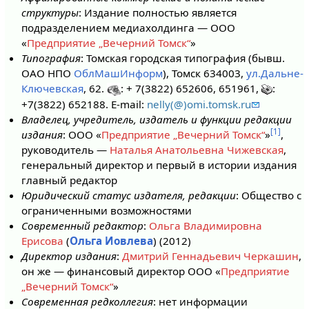
структуры
: Издание полностью является
подразделением медиахолдинга — ООО
«
Предприятие „Вечерний Томск“
»
Типография
: Томская городская типография (бывш.
ОАО НПО
ОблМашИнформ
), Томск 634003,
ул.Дальне-
Ключевская
, 62.
: + 7(3822) 652606, 651961,
:
+7(3822) 652188. E-mail:
nelly(@)omi.tomsk.ru
Владелец, учредитель, издатель и функции редакции
[1]
издания
: ООО «
Предприятие „Вечерний Томск“
»
,
руководитель —
Наталья Анатольевна Чижевская
,
генеральный директор и первый в истории издания
главный редактор
Юридический статус издателя, редакции
: Общество с
ограниченными возможностями
Современный редактор
:
Ольга Владимировна
Ерисова
(
Ольга Иовлева
) (2012)
Директор издания
:
Дмитрий Геннадьевич Черкашин
,
он же — финансовый директор ООО «
Предприятие
„Вечерний Томск“
»
Современная редколлегия
: нет информации