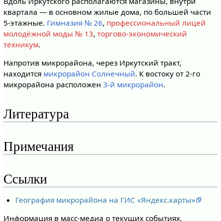
Вдоль Иркутского располагаются магазины, внутри
квартала — в основном жилые дома, по большей части
5-этажные.
Гимназия № 26
,
профессиональный лицей
молодёжной моды № 13
,
торгово-экономический
техникум
.
Напротив микрорайона, через Иркутский тракт,
находится
микрорайон Солнечный
. К востоку от 2-го
микрорайона расположен
3-й микрорайон
.
Литература
Примечания
Ссылки
География микрорайона на ГИС «Яндекс.карты»
Информация в масс-медиа о текущих событиях,