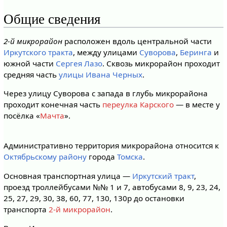
Общие сведения
2-й микрорайон
расположен вдоль центральной части
Иркутского тракта
, между улицами
Суворова
,
Беринга
и
южной части
Сергея Лазо
. Сквозь микрорайон проходит
средняя часть
улицы Ивана Черных
.
Через улицу Суворова с запада в глубь микрорайона
проходит конечная часть
переулка Карского
— в месте у
посёлка «
Мачта
».
Административно территория микрорайона относится к
Октябрьскому району
города
Томска
.
Основная транспортная улица —
Иркутский тракт
,
проезд троллейбусами №№ 1 и 7, автобусами 8, 9, 23, 24,
25, 27, 29, 30, 38, 60, 77, 130, 130р до остановки
транспорта
2-й микрорайон
.