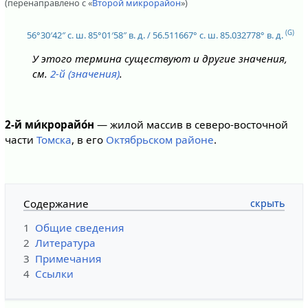
(перенаправлено с «
Второй микрорайон
»)
(G)
56°30′42″ с. ш.
85°01′58″ в. д.
/
56.511667° с. ш.
85.032778° в. д.
У этого термина существуют и другие значения,
см.
2-й (значения)
.
2-й ми́крорайо́н
— жилой массив в северо-восточной
части
Томска
, в его
Октябрьском районе
.
Содержание
1
Общие сведения
2
Литература
3
Примечания
4
Ссылки