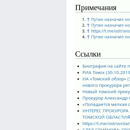
Примечания
↑
Путин назначил но
↑
Путин назначил но
↑
https://t.me/ostrovi
↑
Путин назначил но
Ссылки
Биография на сайте 
РИА Томск (30.10.201
ИА «Томский обзор» (
нового прокурора ре
Новый томский прокур
Прокурор Александр 
«Попадается мелкая 
ИНТЕРЕС ПРОКУРОРА
ТОМСКОЙ ОБЛАСТИ
https://t.me/ostrovisl
СЛЕД СЕМЁНОВА: ГР