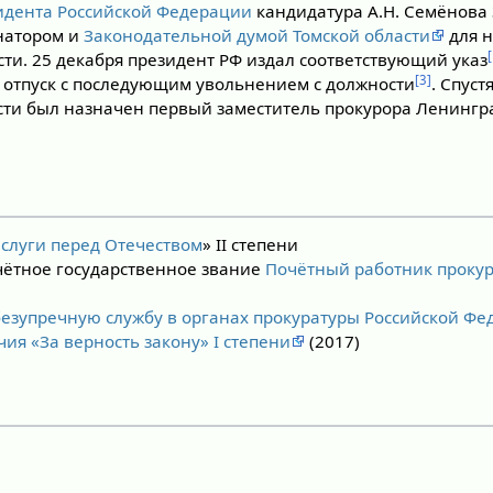
идента Российской Федерации
кандидатура А.Н. Семёнова 
натором и
Законодательной думой Томской области
для н
сти. 25 декабря президент РФ издал соответствующий указ
[3]
в отпуск с последующим увольнением с должности
. Спуст
ти был назначен первый заместитель прокурора Ленингр
аслуги перед Отечеством
» II степени
чётное государственное звание
Почётный работник прокур
безупречную службу в органах прокуратуры Российской Ф
ия «За верность закону» I степени
(2017)