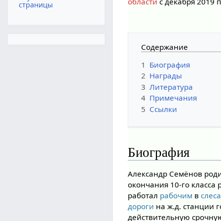
области
с декабря 2019 п
страницы
Содержание
1
Биография
2
Награды
3
Литература
4
Примечания
5
Ссылки
Биография
Александр Семёнов род
окончания 10-го класса
работал
рабочим
в
слес
дороги
на ж.д. станции 
действительную срочную