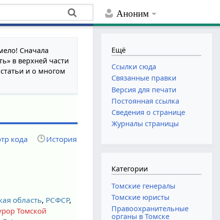
Аноним
Ещё
мело! Сначала
ть» в верхней части
Ссылки сюда
 статьи и о многом
Связанные правки
Версия для печати
Постоянная ссылка
Сведения о странице
Журналы страницы
тр кода
История
Категории
Томские генералы
Томские юристы
кая область
,
РСФСР
,
Правоохранительные
урор Томской
органы в Томске