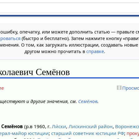
 ошибку, опечатку, или можете дополнить статью — правьте с
ироваться
(быстро и бесплатно). Затем нажмите кнопку «прави
менения. О том, как загружать иллюстрации, создавать новые
другом можно прочитать в
справке
.
колаевич Семёнов
ие
Просмо
ществуют и другие значения, см.
Семёнов
.
ч Семёнов
(р.в 1960, г.
Ли́ски
,
Лискинский район
,
Воронежс
ерал-майор
юстиции
;
старший советник юстиции РФ
;
прок