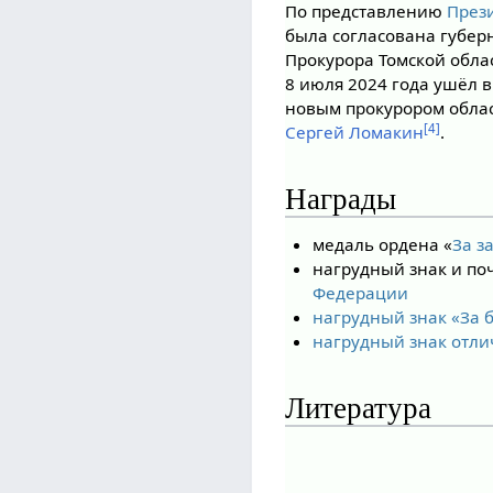
По представлению
През
была согласована губер
Прокурора Томской обла
8 июля 2024 года ушёл 
новым прокурором облас
[4]
Сергей Ломакин
.
Награды
медаль ордена «
За з
нагрудный знак и по
Федерации
нагрудный знак «За 
нагрудный знак отлич
Литература