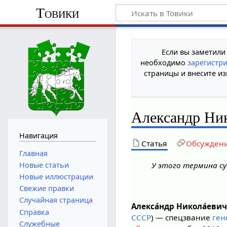
Товики
Если вы заметили
необходимо
зарегистр
страницы и внесите из
Александр Ни
Навигация
Статья
Обсужден
Главная
Новые статьи
У этого термина су
Новые иллюстрации
Свежие правки
Случайная страница
Алекса́ндр Никола́еви
Справка
СССР
) — спецзвание
ген
Служебные