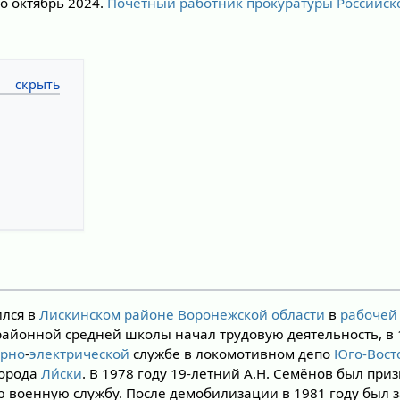
о октябрь 2024.
Почётный работник прокуратуры Российс
ился в
Лискинском районе
Воронежской области
в
рабочей
 районной средней школы начал трудовую деятельность, в 
арно
-
электрической
службе в локомотивном депо
Юго-Вост
города
Ли́ски
. В 1978 году 19-летний А.Н. Семёнов был при
 военную службу. После демобилизации в 1981 году был з