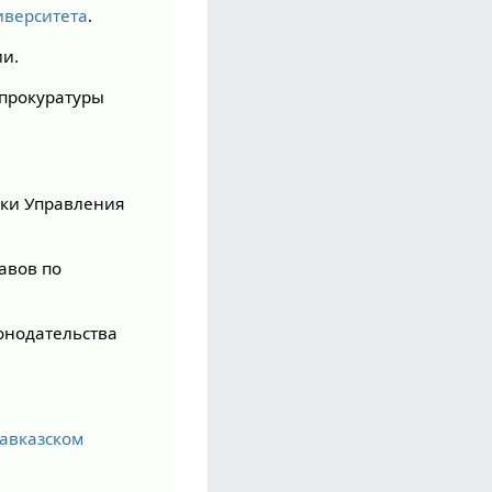
иверситета
.
ии.
 прокуратуры
ики Управления
авов по
онодательства
авказском