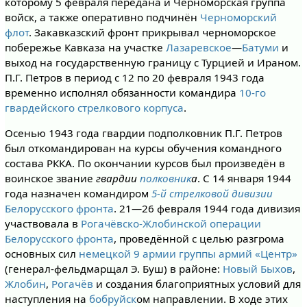
которому 5 февраля передана и Черноморская группа
войск, а также оперативно подчинён
Черноморский
флот
. Закавказский фронт прикрывал черноморское
побережье Кавказа на участке
Лазаревское
—
Батуми
и
выход на государственную границу с Турцией и Ираном.
П.Г. Петров в период с 12 по 20 февраля 1943 года
временно исполнял обязанности командира
10-го
гвардейского стрелкового корпуса
.
Осенью 1943 года гвардии подполковник П.Г. Петров
был откомандирован на курсы обучения командного
состава РККА. По окончании курсов был произведён в
воинское звание
гвардии
полковник
а
. С 14 января 1944
года назначен командиром
5-й стрелковой дивизии
Белорусского фронта
. 21—26 февраля 1944 года дивизия
участвовала в
Рогачёвско-Жлобинской операции
Белорусского фронта
, проведённой с целью разгрома
основных сил
немецкой 9 армии
группы армий «Центр»
(генерал-фельдмарщал Э. Буш) в районе:
Новый Быхов
,
Жлобин
,
Рогачёв
и создания благоприятных условий для
наступления на
бобруйск
ом направлении. В ходе этих