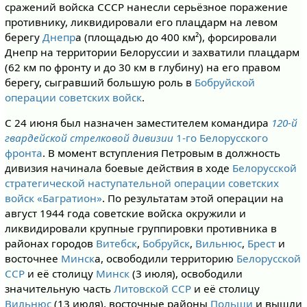
сражений войска СССР нанесли серьёзное поражение
противнику, ликвидировали его плацдарм на левом
берегу
Днепр
а (площадью до 400 км²), форсировали
Днепр на территории Белоруссии и захватили плацдарм
(62 км по фронту и до 30 км в глубину) на его правом
берегу, сыгравший большую роль в
Бобруйской
операции советских войск
.
С 24 июня был назначен заместителем командира
120-й
гвардейской стрелковой дивизии
1-го Белорусского
фронта
. В момент вступления Петровым в должность
дивизия начинала боевые действия в ходе
Белорусской
стратегической наступательной операции советских
войск «Багратион»
. По результатам этой операции на
август 1944 года советские войска окружили и
ликвидировали крупные группировки противника в
районах городов
Витебск
,
Бобруйск
,
Вильнюс
,
Брест
и
восточнее
Минск
а, освободили территорию
Белорусской
ССР
и её столицу
Минск
(3 июля), освободили
значительную часть
Литовской ССР
и её столицу
Вильнюс
(13 июля), восточные районы
Польши
и вышли