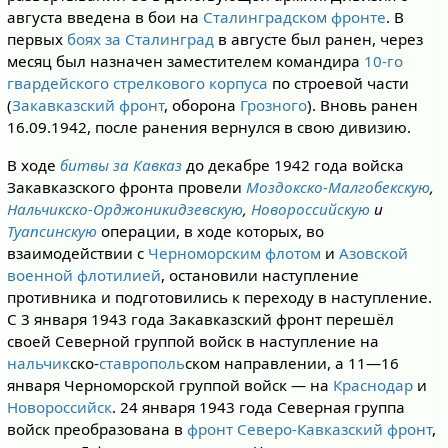
августа введена в бои на
Сталинградском фронте
. В
первых
боях за Сталинград
в августе был ранен, через
месяц был назначен заместителем командира
10-го
гвардейского стрелкового корпуса
по строевой части
(
Закавказский фронт
, оборона
Грозного
). Вновь ранен
16.09.1942, после ранения вернулся в свою дивизию.
В ходе
битвы за Кавказ
до декабре 1942 года войска
Закавказского фронта провели
Моздокско-Малгобекскую
,
Нальчикско-Орджоникидзевскую
,
Новороссийскую
и
Туапсинскую
операции, в ходе которых, во
взаимодействии с
Черноморским флотом
и
Азовской
военной флотилией
, остановили наступление
противника и подготовились к переходу в наступление.
С 3 января 1943 года Закавказский фронт перешёл
своей Северной группой войск в наступление на
нальчик
ско-
ставрополь
ском направлении, а 11—16
января Черноморской группой войск — на
Краснодар
и
Новороссийск
. 24 января 1943 года Северная группа
войск преобразована в
фронт Северо-Кавказский фронт
,