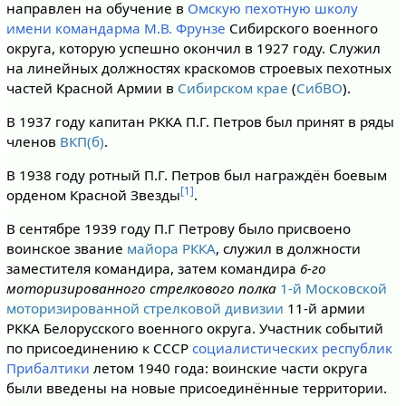
направлен на обучение в
Омскую пехотную школу
имени командарма М.В. Фрунзе
Сибирского военного
округа, которую успешно окончил в 1927 году. Служил
на линейных должностях краскомов строевых пехотных
частей Красной Армии в
Сибирском крае
(
СибВО
).
В 1937 году капитан РККА П.Г. Петров был принят в ряды
членов
ВКП(б)
.
В 1938 году ротный П.Г. Петров был награждён боевым
[1]
орденом Красной Звезды
.
В сентябре 1939 году П.Г Петрову было присвоено
воинское звание
майора РККА
, служил в должности
заместителя командира, затем командира
6-го
моторизированного стрелкового полка
1-й Московской
моторизированной стрелковой дивизии
11-й армии
РККА Белорусского военного округа. Участник событий
по присоединению к СССР
социалистических республик
Прибалтики
летом 1940 года: воинские части округа
были введены на новые присоединённые территории.