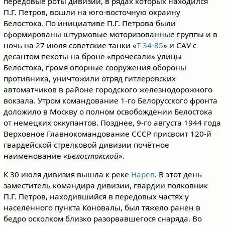
передовые роты дивизии, в рядах которых находился
П.Г. Петров, вошли на юго-восточную окраину
Белостока. По инициативе П.Г. Петрова были
сформированы штурмовые моторизованные группы и в
ночь на 27 июля советские танки «
Т-34-85
» и САУ с
десантом пехоты на броне «прочесали» улицы
Белостока, громя опорные сооружения обороны
противника, уничтожили отряд гитлеровских
автоматчиков в районе городского железнодорожного
вокзала. Утром командование 1-го Белорусского фронта
доложило в Москву о полном освобождении Белостока
от немецких оккупантов. Позднее, 9-го августа 1944 года
Верховное Главнокомандование СССР присвоит 120-й
гвардейской стрелковой дивизии почётное
наименование «
Белостокской
».
К 30 июля дивизия вышла к реке
Нарев
. В этот день
заместитель командира дивизии, гвардии полковник
П.Г. Петров, находившийся в передовых частях у
населённого пункта Коновалы, был тяжело ранен в
бедро осколком близко разорвавшегося снаряда. Во