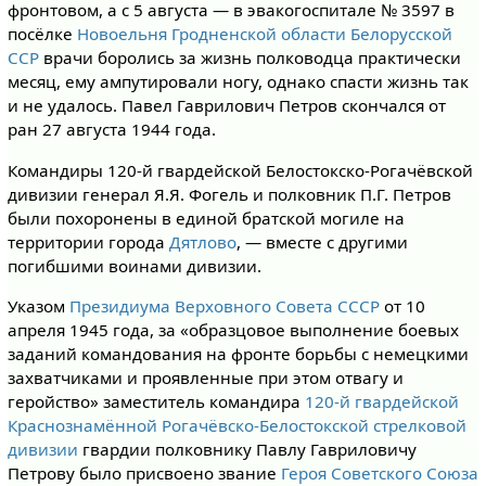
фронтовом, а с 5 августа — в эвакогоспитале № 3597 в
посёлке
Новоельня
Гродненской области
Белорусской
ССР
врачи боролись за жизнь полководца практически
месяц, ему ампутировали ногу, однако спасти жизнь так
и не удалось. Павел Гаврилович Петров скончался от
ран 27 августа 1944 года.
Командиры 120-й гвардейской Белостокско-Рогачёвской
дивизии генерал Я.Я. Фогель и полковник П.Г. Петров
были похоронены в единой братской могиле на
территории города
Дятлово
, — вместе с другими
погибшими воинами дивизии.
Указом
Президиума Верховного Совета СССР
от 10
апреля 1945 года, за «образцовое выполнение боевых
заданий командования на фронте борьбы с немецкими
захватчиками и проявленные при этом отвагу и
геройство» заместитель командира
120-й гвардейской
Краснознамённой Рогачёвско-Белостокской стрелковой
дивизии
гвардии полковнику Павлу Гавриловичу
Петрову было присвоено звание
Героя Советского Союза