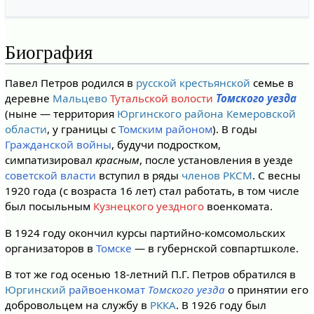
Биография
Павел Петров родился в
русской
крестьянской
семье в
деревне
Мальцево
Тутальской волости
Томского уезда
(ныне — территория
Юргинского района
Кемеровской
области
, у границы с
Томским районом
). В годы
Гражданской войны
, будучи подростком,
симпатизировал
красным
, после установления в уезде
советской власти
вступил в ряды
членов РКСМ
. С весны
1920 года (с возраста 16 лет) стал работать, в том числе
был посыльным
Кузнецкого уездного
военкомата.
В 1924 году окончил курсы партийно-комсомольских
организаторов в
Томске
— в губернской совпартшколе.
В тот же год осенью 18-летний П.Г. Петров обратился в
Юргинский
райвоенкомат
Томского уезда
о принятии его
добровольцем на службу в
РККА
. В 1926 году был