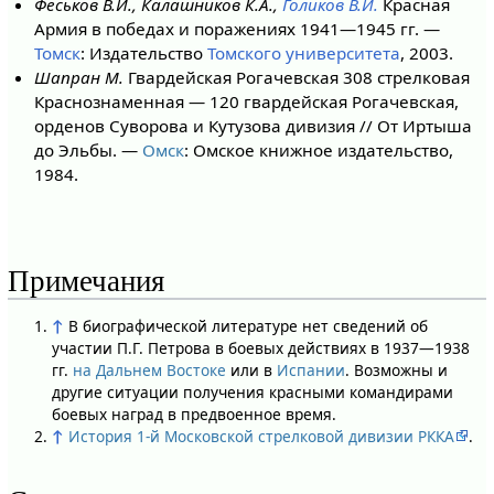
Феськов В.И., Калашников К.А.,
Голиков В.И.
Красная
Армия в победах и поражениях 1941—1945 гг. —
Томск
: Издательство
Томского университета
, 2003.
Шапран М.
Гвардейская Рогачевская 308 стрелковая
Краснознаменная — 120 гвардейская Рогачевская,
орденов Суворова и Кутузова дивизия // От Иртыша
до Эльбы. —
Омск
: Омское книжное издательство,
1984.
Примечания
↑
В биографической литературе нет сведений об
участии П.Г. Петрова в боевых действиях в 1937—1938
гг.
на Дальнем Востоке
или в
Испании
. Возможны и
другие ситуации получения красными командирами
боевых наград в предвоенное время.
↑
История 1-й Московской стрелковой дивизии РККА
.