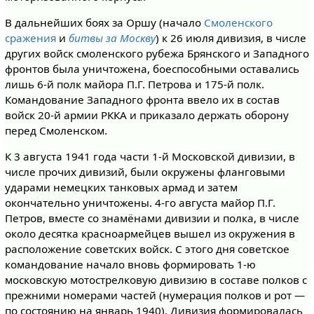
В дальнейших боях за Оршу (начало
Смоленского
сражения
и
битвы за Москву
) к 26 июля дивизия, в числе
других войск смоленского рубежа Брянского и Западного
фронтов была уничтожена, боеспособными оставались
лишь 6-й полк майора П.Г. Петрова и 175-й полк.
Командование Западного фронта ввело их в состав
войск 20-й армии РККА и приказало держать оборону
перед Смоленском.
К 3 августа 1941 года части 1-й Московской дивизии, в
числе прочих дивизий, были окружены фланговыми
ударами немецких танковых армад и затем
окончательно уничтожены. 4-го августа майор П.Г.
Петров, вместе со знамёнами дивизии и полка, в числе
около десятка красноармейцев вышел из окружения в
расположение советских войск. С этого дня советское
командование начало вновь формировать 1-ю
московскую мотострелковую дивизию в составе полков с
прежними номерами частей (нумерация полков и рот —
по состоянию на январь 1940). Дивизия формировалась