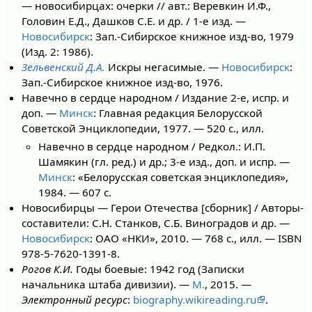
— новосибирцах: очерки // авт.: Веревкин И.Ф.,
Головин Е.Д., Дашков С.Е. и др. / 1-е изд. —
Новосибирск
: Зап.-Сибирское книжное изд-во, 1979
(Изд. 2: 1986).
Зельвенский Д.А.
Искры негасимые. —
Новосибирск
:
Зап.-Сибирское книжное изд-во, 1976.
Навечно в сердце народном / Издание 2-е, испр. и
доп. —
Минск
: Главная редакция Белорусской
Советской Энциклопедии, 1977. — 520 с., илл.
Навечно в сердце народном / Редкол.: И.П.
Шамякин (гл. ред.) и др.; 3-е изд., доп. и испр. —
Минск
: «Белорусская советская энциклопедия»,
1984. — 607 с.
Новосибирцы — Герои Отечества [сборник] / Авторы-
составители: С.Н. Станков, С.Б. Виноградов и др. —
Новосибирск
: ОАО «НКИ», 2010. — 768 с., илл. — ISBN
978-5-7620-1391-8.
Рогов К.И.
Годы боевые: 1942 год (Записки
начальника штаба дивизии). —
М.
, 2015. —
Электронный ресурс
:
biography.wikireading.ru
.