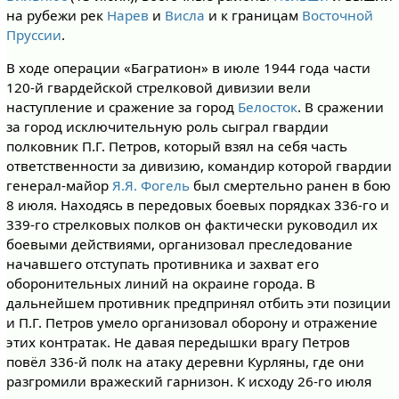
на рубежи рек
Нарев
и
Висла
и к границам
Восточной
Пруссии
.
В ходе операции «Багратион» в июле 1944 года части
120-й гвардейской стрелковой дивизии вели
наступление и сражение за город
Белосток
. В сражении
за город исключительную роль сыграл гвардии
полковник П.Г. Петров, который взял на себя часть
ответственности за дивизию, командир которой гвардии
генерал-майор
Я.Я. Фогель
был смертельно ранен в бою
8 июля. Находясь в передовых боевых порядках 336-го и
339-го стрелковых полков он фактически руководил их
боевыми действиями, организовал преследование
начавшего отступать противника и захват его
оборонительных линий на окраине города. В
дальнейшем противник предпринял отбить эти позиции
и П.Г. Петров умело организовал оборону и отражение
этих контратак. Не давая передышки врагу Петров
повёл 336-й полк на атаку деревни Курляны, где они
разгромили вражеский гарнизон. К исходу 26-го июля