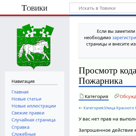
Товики
Если вы заметили
необходимо
зарегистр
страницы и внесите из
Просмотр кода
Пожарника
Навигация
Главная
Категория
Обсуж
Новые статьи
Новые иллюстрации
←
Категория:Улица Красного
Свежие правки
У вас нет прав на выпо
Случайная страница
Справка
Запрошенное действие м
Служебные