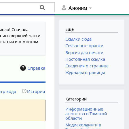
Аноним
Ещё
мело! Сначала
ть» в верхней части
Ссылки сюда
 статьи и о многом
Связанные правки
Версия для печати
Постоянная ссылка
Сведения о странице
Справка
Журналы страницы
тр кода
История
Категории
Информационные
агентства в Томской
области
Медиахолдинги в