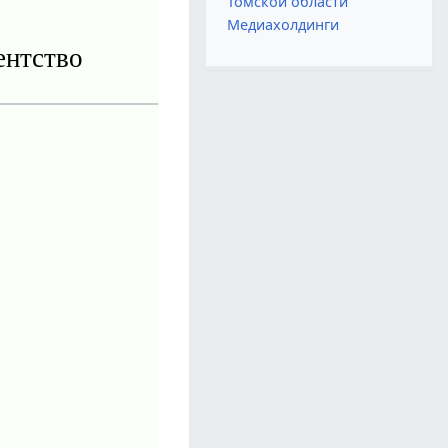
Томской области
Медиахолдинги
ентство