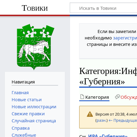
Товики
Если вы заметили
необходимо
зарегистр
страницы и внесите из
Категория
:
Инф
«Губерния»
Навигация
Главная
Категория
Обсуж
Новые статьи
Новые иллюстрации
Свежие правки
Версия от 20:38, 4 ию
(
разн.
)
← Предыдущая
Случайная страница
Справка
Служебные
См.
ИРА «Губерния»