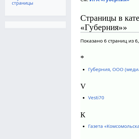
страницы
Страницы в кат
«Губерния»»
Показано 6 страниц из 6
*
Губерния, ООО (меди
V
Vesti70
К
Газета «Комсомольска