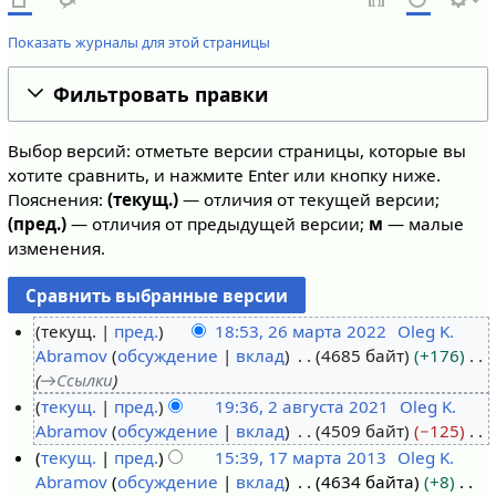
Показать журналы для этой страницы
Фильтровать правки
Выбор версий: отметьте версии страницы, которые вы
хотите сравнить, и нажмите Enter или кнопку ниже.
Пояснения:
(текущ.)
— отличия от текущей версии;
(пред.)
— отличия от предыдущей версии;
м
— малые
изменения.
текущ.
пред.
18:53, 26 марта 2022
Oleg K.
Abramov
обсуждение
вклад
4685 байт
+176
2
→
Ссылки
6
текущ.
пред.
19:36, 2 августа 2021
Oleg K.
м
Abramov
обсуждение
вклад
4509 байт
−125
2
а
Н
текущ.
пред.
15:39, 17 марта 2013
Oleg K.
а
р
е
Abramov
обсуждение
вклад
4634 байта
+8
в
1
т