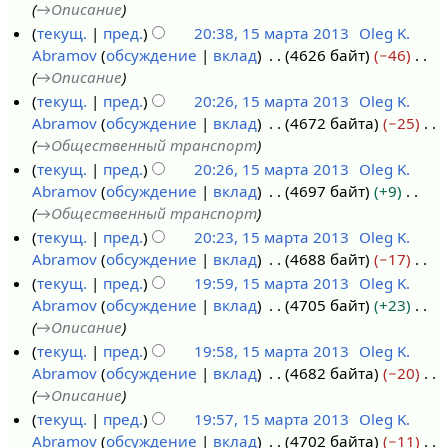
т
→
Описание
г
7
а
о
текущ.
пред.
20:38, 15 марта 2013
Oleg K.
у
м
2
п
Abramov
обсуждение
вклад
4626 байт
−46
1
с
а
0
и
→
Описание
5
т
р
2
с
текущ.
пред.
20:26, 15 марта 2013
Oleg K.
м
а
т
2
а
Abramov
обсуждение
вклад
4672 байта
−25
а
2
а
н
→
Общественный транспорт
р
0
2
и
текущ.
пред.
20:26, 15 марта 2013
Oleg K.
т
2
0
я
Abramov
обсуждение
вклад
4697 байт
+9
а
1
1
п
→
Общественный транспорт
2
3
р
текущ.
пред.
20:23, 15 марта 2013
Oleg K.
0
а
Abramov
обсуждение
вклад
4688 байт
−17
1
в
Н
текущ.
пред.
19:59, 15 марта 2013
Oleg K.
3
к
е
Abramov
обсуждение
вклад
4705 байт
+23
и
т
→
Описание
о
текущ.
пред.
19:58, 15 марта 2013
Oleg K.
п
Abramov
обсуждение
вклад
4682 байта
−20
и
→
Описание
с
текущ.
пред.
19:57, 15 марта 2013
Oleg K.
а
Abramov
обсуждение
вклад
4702 байта
−11