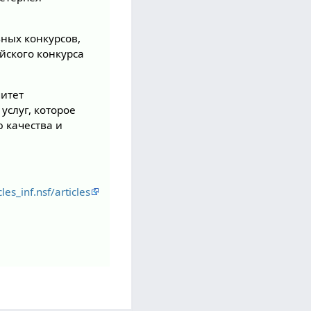
ных конкурсов,
йского конкурса
митет
слуг, которое
 качества и
s_inf.nsf/articles