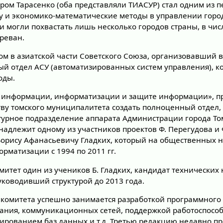
ом Тарасенко (оба представляли ТИАСУР) стал одним из 
 и экономико-математические методы в управлении город
могли похвастать лишь несколько городов страны, в чис
Ереван.
ом в азиатской части Советского Союза, организовавший в
й отдел АСУ (автоматизированных систем управления), 
оды.
 информации, информатизации и защите информации», пр
тву томского муниципалитета создать полноценный отдел, 
турное подразделение аппарата Администрации города То
адлежит одному из участников проектов Ф. Перегудова и Ф
ГУ Борису Афанасьевичу Гладких, который на общественных 
рматизации с 1994 по 2011 гг.
итет один из учеников Б. Гладких, кандидат технических
руководивший структурой до 2013 года.
в комитета успешно занимается разработкой программного
ания, коммуникационных сетей, поддержкой работоспосо
ированием баз данных и т.д. Третью редакцию недавно п