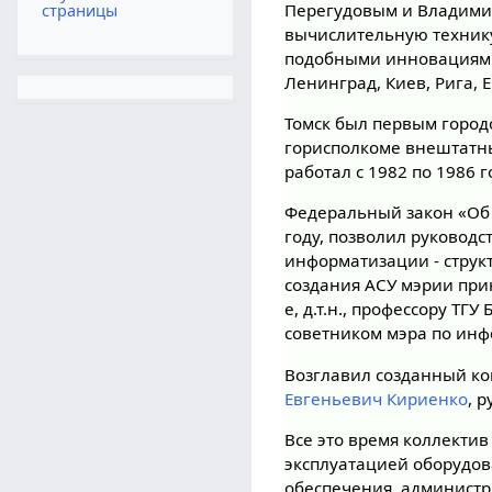
Перегудовым и Владимир
страницы
вычислительную технику
подобными инновациями 
Ленинград, Киев, Рига, 
Томск был первым город
горисполкоме внештатны
работал с 1982 по 1986 г
Федеральный закон «Об
году, позволил руководс
информатизации - струк
создания АСУ мэрии прин
е, д.т.н., профессору Т
советником мэра по инфо
Возглавил созданный ком
Евгеньевич Кириенко
, 
Все это время коллекти
эксплуатацией оборудов
обеспечения, администр