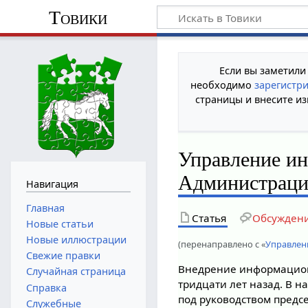
Товики
Если вы заметили
необходимо
зарегистр
страницы и внесите из
Управление и
Администраци
Навигация
Главная
Статья
Обсужден
Новые статьи
Новые иллюстрации
(перенаправлено с «
Управлен
Свежие правки
Внедрение информацион
Случайная страница
тридцати лет назад. В н
Справка
под руководством предс
Служебные