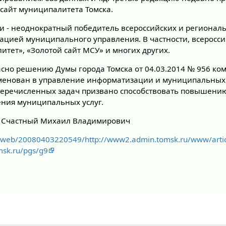
сайт муниципалитета Томска.
 - неоднократный победитель всероссийских и региональ
ацией муниципального управления. В частности, всеросси
тет», «Золотой сайт МСУ» и многих других.
асно решению Думы города Томска от 04.03.2014 № 956 ко
енован в управление информатизации и муниципальных у
речисленных задач призвано способствовать повышению
ения муниципальных услуг.
- Счастный Михаил Владимирович
g/web/20080403220549/http://www2.admin.tomsk.ru/www/article
msk.ru/pgs/g9