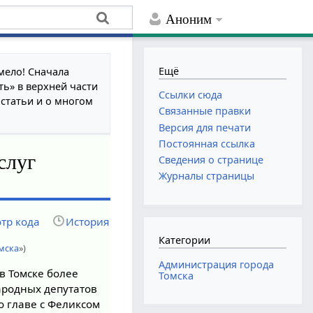
Аноним
Ещё
мело! Сначала
ть» в верхней части
Ссылки сюда
 статьи и о многом
Связанные правки
Версия для печати
Постоянная ссылка
слуг
Сведения о странице
Журналы страницы
тр кода
История
Категории
мска
»)
Администрация города
 Томске более
Томска
народных депутатов
о главе с Феликсом