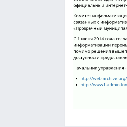
официальный интернет-
Комитет информатизации
связанных с информатиз
«Прозрачный муниципали
С 1 июня 2014 года согл
информатизации переим
помимо решения вышепе
доступности предоставл
Начальник управления 
http://web.archive.or
http://www1.admin.to