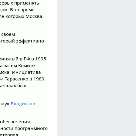
первых применять
ом. В то время
ле которых Москва,
 своем
который эффективно
инятый в РФ в 1995
а затем Комитет
мска. Инициатива
. Тарасенко в 1980-
началах был
 наук
Владислав
 обеспечения,
бности программного
ретерпел