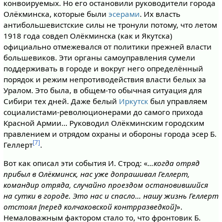
конвоируемых. Но его остановили руководители города
Олёкминска, которые были
эсерами
. Их власть
антибольшевистские силы не тронули потому, что летом
1918 года совдеп Олёкминска (как и Якутска)
официально отмежевался от политики прежней власти
большевиков. Эти органы самоуправления сумели
поддерживать в городе и вокруг него определённый
порядок и режим непротиводействия власти белых за
Уралом. Это была, в общем-то обычная ситуация для
Сибири тех дней. Даже белый
Иркутск
был управляем
социалистами-революционерами до самого прихода
Красной Армии… Руководил Олёкминским городским
правлением и отрядом охраны и обороны города эсер Б.
[7]
Геллерт
.
Вот как описал эти события И. Строд: «
…когда отряд
прибыл в Олёкминск, нас уже допрашивал Геллерт,
командир отряда, случайно проездом остановившийся
на сутки в городе. Это нас и спасло… нашу жизнь Геллерт
отстоял [перед колчаковской контрразведкой]
».
Немаловажным фактором стало то, что фронтовик Б.