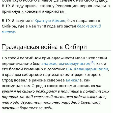
Советскую Россию и навсегда связал с ней свою судьбу.
В 1918 году принял сторону Революции, первоначально
примкнув к красным анархистам.
В 1918 вступил в
Красную Армию
, был направлен в
Сибирь, где в мае 1918 года его застал
белочешский
мятеж
.
Гражданская война в Сибири
По своей партийной принадлежности Иван Яковлевич
[4]
первоначально был
анархистом-коммунистом
, как и
его боевой командир и соратник
Н.А. Каландаришвили
,
в красном сибирском партизанском отряде которого
Строд воевал в районе севернее
Байкал
а. Как
вспоминал сам Строд в своих воспоминаниях, «
в то
время я не сильно разбирался в политике и политических
партиях, но мой классовый инстинкт подсказывал мне,
что надо держаться подлинно народной Советской
власти и бороться за неё
».