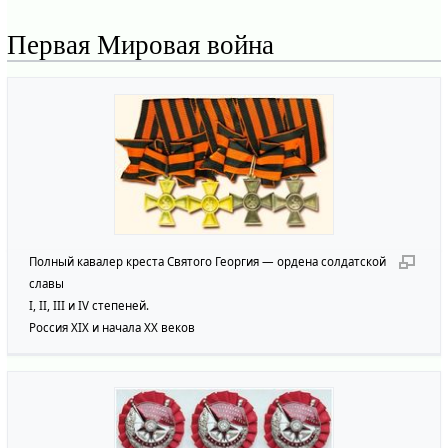
Первая Мировая война
Полный кавалер креста Святого Георгия — ордена солдатской
славы
I, II, III и IV степеней.
Россия XIX и начала XX веков