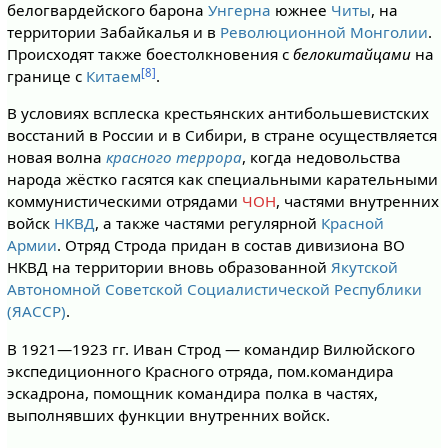
белогвардейского барона
Унгерна
южнее
Читы
, на
территории Забайкалья и в
Революционной Монголии
.
Происходят также боестолкновения с
белокитайцами
на
[8]
границе с
Китаем
.
В условиях всплеска крестьянских антибольшевистских
восстаний в России и в Сибири, в стране осуществляется
новая волна
красного террора
, когда недовольства
народа жёстко гасятся как специальными карательными
коммунистическими отрядами
ЧОН
, частями внутренних
войск
НКВД
, а также частями регулярной
Красной
Армии
. Отряд Строда придан в состав дивизиона ВО
НКВД на территории вновь образованной
Якутской
Автономной Советской Социалистической Республики
(ЯАССР)
.
В 1921—1923 гг. Иван Строд — командир Вилюйского
экспедиционного Красного отряда, пом.командира
эскадрона, помощник командира полка в частях,
выполнявших функции внутренних войск.