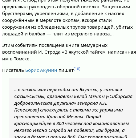
продолжал руководить обороной посёлка. Защитными
брустверами, укреплениями, в добавление к наспех
сооружённым в мерзлоте окопам, вскоре стали
сооружения из обледенелых трупов товарищей, убитых
лошадей и балбах — плит из мёрзлого навоза…
Этим событиям посвящена книга мемуарных
воспоминаний И. Строда «В якутской тайге», написанная
им в Томске.
[10]
Писатель
Борис Акунин
пишет
:
…в нескольких переходах от Якутска, у зимовья
Сасыл-Сысыы, аргонавты Белой Мечты [«Сибирская
Добровольческая Дружина» генерала А.Н.
Пепеляева] столкнулись с такими же упрямыми
аргонавтами Красной Мечты. Отряд
красноармейцев в 300 человек под командованием
некоего Ивана Строда не побежал, как другие, а
засел в домах и принял бой. Был кровопролитный