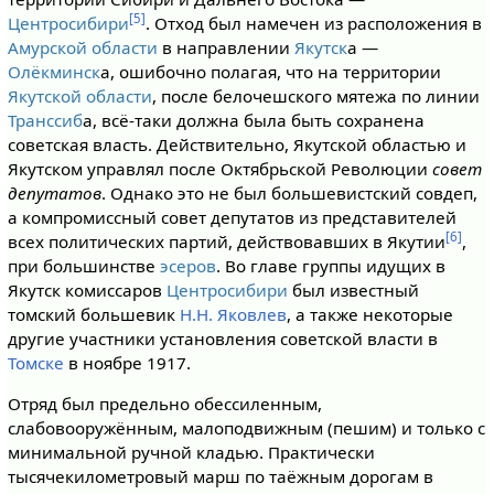
[5]
Центросибири
. Отход был намечен из расположения в
Амурской области
в направлении
Якутск
а —
Олёкминск
а, ошибочно полагая, что на территории
Якутской области
, после белочешского мятежа по линии
Транссиб
а, всё-таки должна была быть сохранена
советская власть. Действительно, Якутской областью и
Якутском управлял после Октябрьской Революции
совет
депутатов
. Однако это не был большевистский совдеп,
а компромиссный совет депутатов из представителей
[6]
всех политических партий, действовавших в Якутии
,
при большинстве
эсеров
. Во главе группы идущих в
Якутск комиссаров
Центросибири
был известный
томский большевик
Н.Н. Яковлев
, а также некоторые
другие участники установления советской власти в
Томске
в ноябре 1917.
Отряд был предельно обессиленным,
слабовооружённым, малоподвижным (пешим) и только с
минимальной ручной кладью. Практически
тысячекилометровый марш по таёжным дорогам в