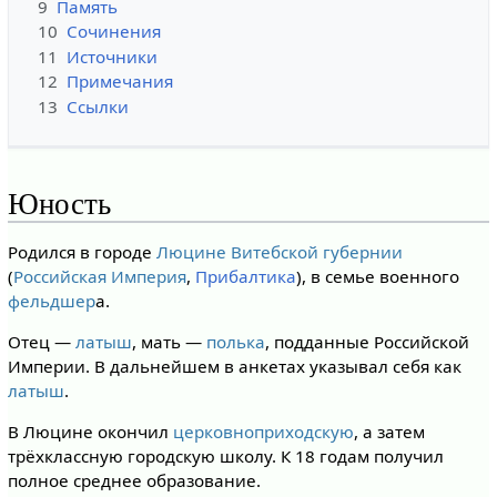
9
Память
10
Сочинения
11
Источники
12
Примечания
13
Ссылки
Юность
Родился в городе
Люцине
Витебской губернии
(
Российская Империя
,
Прибалтика
), в семье военного
фельдшер
а.
Отец —
латыш
, мать —
полька
, подданные Российской
Империи. В дальнейшем в анкетах указывал себя как
латыш
.
В Люцине окончил
церковноприходскую
, а затем
трёхклассную городскую школу. К 18 годам получил
полное среднее образование.