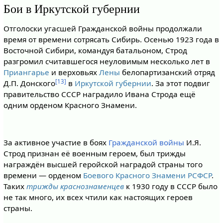
Бои в Иркутской губернии
Отголоски угасшей Гражданской войны продолжали
время от времени сотрясать Сибирь. Осенью 1923 года в
Восточной Сибири, командуя батальоном, Строд
разгромил считавшегося неуловимым несколько лет в
Приангарье
и верховьях
Лены
белопартизанский отряд
[13]
Д.П. Донского
в
Иркутской губернии
. За этот подвиг
правительство СССР наградило Ивана Строда ещё
одним орденом Красного Знамени.
За активное участие в боях
Гражданской войны
И.Я.
Строд признан её военным героем, был трижды
награждён высшей геройской наградой страны того
времени — орденом
Боевого Красного Знамени РСФСР
.
Таких
трижды краснознаменцев
к 1930 году в СССР было
не так много, их всех чтили как настоящих героев
страны.