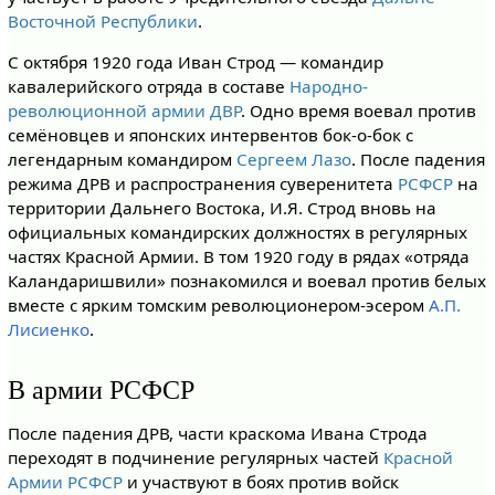
Восточной Республики
.
С октября 1920 года Иван Строд — командир
кавалерийского отряда в составе
Народно-
революционной армии ДВР
. Одно время воевал против
семёновцев и японских интервентов бок-о-бок с
легендарным командиром
Сергеем Лазо
. После падения
режима ДРВ и распространения суверенитета
РСФСР
на
территории Дальнего Востока, И.Я. Строд вновь на
официальных командирских должностях в регулярных
частях Красной Армии. В том 1920 году в рядах «отряда
Каландаришвили» познакомился и воевал против белых
вместе с ярким томским революционером-эсером
А.П.
Лисиенко
.
В армии РСФСР
После падения ДРВ, части краскома Ивана Строда
переходят в подчинение регулярных частей
Красной
Армии РСФСР
и участвуют в боях против войск