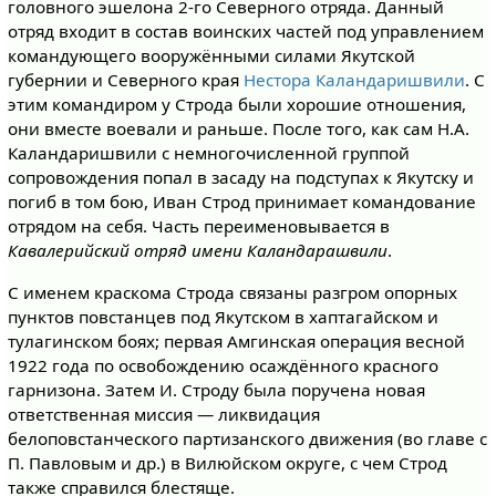
головного эшелона 2-го Северного отряда. Данный
отряд входит в состав воинских частей под управлением
командующего вооружёнными силами Якутской
губернии и Северного края
Нестора Каландаришвили
. С
этим командиром у Строда были хорошие отношения,
они вместе воевали и раньше. После того, как сам Н.А.
Каландаришвили с немногочисленной группой
сопровождения попал в засаду на подступах к Якутску и
погиб в том бою, Иван Строд принимает командование
отрядом на себя. Часть переименовывается в
Кавалерийский отряд имени Каландарашвили
.
С именем краскома Строда связаны разгром опорных
пунктов повстанцев под Якутском в хаптагайском и
тулагинском боях; первая Амгинская операция весной
1922 года по освобождению осаждённого красного
гарнизона. Затем И. Строду была поручена новая
ответственная миссия — ликвидация
белоповстанческого партизанского движения (во главе с
П. Павловым и др.) в Вилюйском округе, с чем Строд
также справился блестяще.