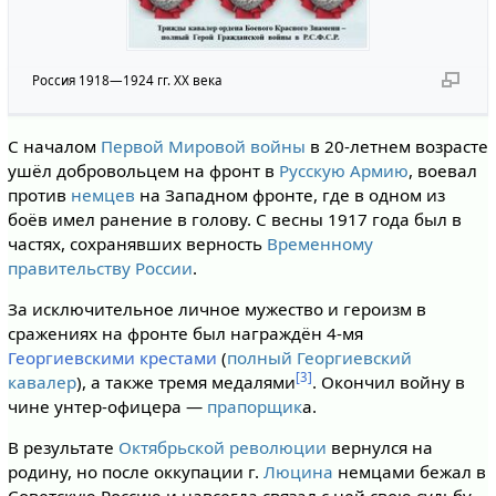
Россия 1918—1924 гг. XX века
С началом
Первой Мировой войны
в 20-летнем возрасте
ушёл добровольцем на фронт в
Русскую Армию
, воевал
против
немцев
на Западном фронте, где в одном из
боёв имел ранение в голову. С весны 1917 года был в
частях, сохранявших верность
Временному
правительству России
.
За исключительное личное мужество и героизм в
сражениях на фронте был награждён 4-мя
Георгиевскими крестами
(
полный Георгиевский
[3]
кавалер
), а также тремя медалями
. Окончил войну в
чине унтер-офицера —
прапорщик
а.
В результате
Октябрьской революции
вернулся на
родину, но после оккупации г.
Люцина
немцами бежал в