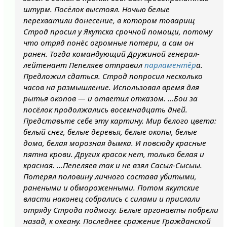
штурм. Посёлок выстоял. Ночью белые
перехватили донесение, в котором товарищ
Строд просил у Якутска срочной помощи, потому
что отряд понёс огромные потери, а сам он
ранен. Тогда командующий Дружиной генерал-
лейтенант Пепеляев отправил
парламентёр
а.
Предложил сдаться. Строд попросил несколько
часов на размышление. Использовал время для
рытья окопов — и ответил отказом. …Бои за
посёлок продолжались восемнадцать дней.
Представьте себе эту картину. Мир белого цвета:
белый снег, белые деревья, белые окопы, белые
дома, белая морозная дымка. И повсюду красные
пятна крови. Других красок нет, только белая и
красная. …Пепеляев так и не взял Сасыл-Сысыы.
Потерял половину личного состава убитыми,
ранеными и обмороженными. Потом якутские
власти наконец собрались с силами и прислали
отряду Строда подмогу. Белые аргонавты побрели
назад, к океану. Последнее сражение Гражданской