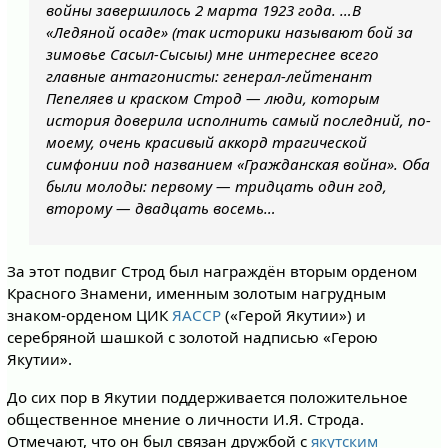
войны завершилось 2 марта 1923 года. …В
«Ледяной осаде» (так историки называют бой за
зимовье Сасыл-Сысыы) мне интереснее всего
главные антагонисты: генерал-лейтенант
Пепеляев и краском Строд — люди, которым
история доверила исполнить самый последний, по-
моему, очень красивый аккорд трагической
симфонии под названием «Гражданская война». Оба
были молоды: первому — тридцать один год,
второму — двадцать восемь…
За этот подвиг Строд был награждён вторым орденом
Красного Знамени, именным золотым нагрудным
знаком-орденом ЦИК
ЯАССР
(«Герой Якутии») и
серебряной шашкой с золотой надписью «Герою
Якутии».
До сих пор в Якутии поддерживается положительное
общественное мнение о личности И.Я. Строда.
Отмечают, что он был связан дружбой с
якутским