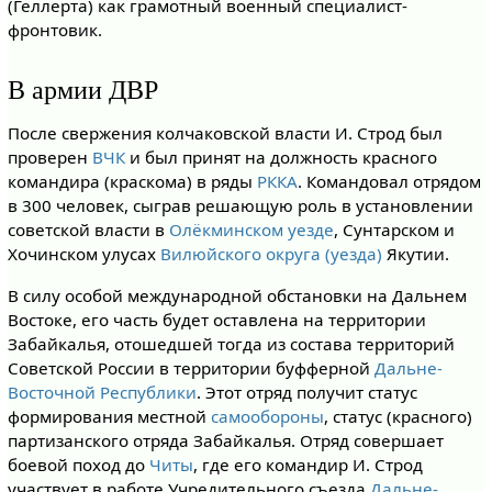
(Геллерта) как грамотный военный специалист-
фронтовик.
В армии ДВР
После свержения колчаковской власти И. Строд был
проверен
ВЧК
и был принят на должность красного
командира (краскома) в ряды
РККА
. Командовал отрядом
в 300 человек, сыграв решающую роль в установлении
советской власти в
Олёкминском уезде
, Сунтарском и
Хочинском улусах
Вилюйского округа (уезда)
Якутии.
В силу особой международной обстановки на Дальнем
Востоке, его часть будет оставлена на территории
Забайкалья, отошедшей тогда из состава территорий
Советской России в территории буфферной
Дальне-
Восточной Республики
. Этот отряд получит статус
формирования местной
самообороны
, статус (красного)
партизанского отряда Забайкалья. Отряд совершает
боевой поход до
Читы
, где его командир И. Строд
участвует в работе Учредительного съезда
Дальне-