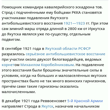
Помощник командира кавалерийского эскадрона тов.
Строд с подчинёнными ему бойцами РККА становятся
участниками подавления Якутского
антибольшевистского восстания
1921—1923
гг. При этом
сам зимний марш отряда длиной в 2800 км от Иркутска
до Якутска являлся уже по-существу, отдельным
подвигом.
В сентябре 1921 года в
Якутской области РСФСР
разразилось
серьёзное антибольшевистское восстание
при участии около двухсот белогвардейцев, ведомых
корнет
ом
Михаилом Коробейниковым
. На подавление
этого восстания были брошены значительные силы в
условиях, когда на больших и малозаселённых якутских
пространствах было не так много воинских гарнизонов,
причём сами такие гарнизоны оказались
малочисленными.
В декабре 1921 года Реввоенсовет
5-й Красной Армии
направляет Строда в
Якутск
, назначив начальником