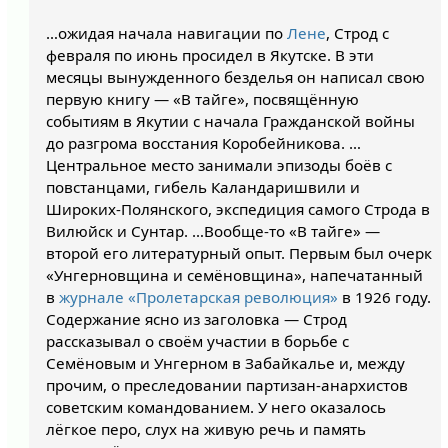
…ожидая начала навигации по
Лене
, Строд с
февраля по июнь просидел в Якутске. В эти
месяцы вынужденного безделья он написал свою
первую книгу — «В тайге», посвящённую
событиям в Якутии с начала Гражданской войны
до разгрома восстания Коробейникова. …
Центральное место занимали эпизоды боёв с
повстанцами, гибель Каландаришвили и
Широких-Полянского, экспедиция самого Строда в
Вилюйск и Сунтар. …Вообще-то «В тайге» —
второй его литературный опыт. Первым был очерк
«Унгерновщина и семёновщина», напечатанный
в
журнале «Пролетарская революция»
в 1926 году.
Содержание ясно из заголовка — Строд
рассказывал о своём участии в борьбе с
Семёновым и Унгерном в Забайкалье и, между
прочим, о преследовании партизан-анархистов
советским командованием. У него оказалось
лёгкое перо, слух на живую речь и память