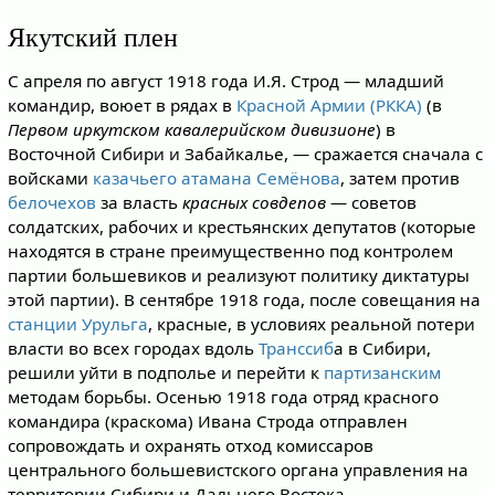
Якутский плен
С апреля по август 1918 года И.Я. Строд — младший
командир, воюет в рядах в
Красной Армии (РККА)
(в
Первом иркутском кавалерийском дивизионе
) в
Восточной Сибири и Забайкалье, — сражается сначала с
войсками
казачьего атамана Семёнова
, затем против
белочехов
за власть
красных совдепов
— советов
солдатских, рабочих и крестьянских депутатов (которые
находятся в стране преимущественно под контролем
партии большевиков и реализуют политику диктатуры
этой партии). В сентябре 1918 года, после совещания на
станции Урульга
, красные, в условиях реальной потери
власти во всех городах вдоль
Транссиб
а в Сибири,
решили уйти в подполье и перейти к
партизанским
методам борьбы. Осенью 1918 года отряд красного
командира (краскома) Ивана Строда отправлен
сопровождать и охранять отход комиссаров
центрального большевистского органа управления на
территории Сибири и Дальнего Востока —