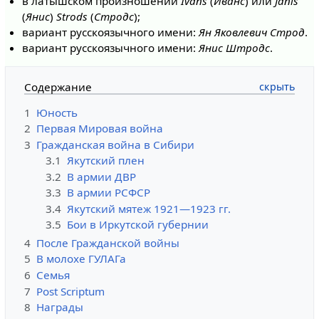
в латышском произношении
Ivans
(
Иванс
) или
Jānis
(
Янис
)
Strods
(
Стродс
);
вариант русскоязычного имени:
Ян Яковлевич Строд
.
вариант русскоязычного имени:
Янис Штродс
.
Содержание
1
Юность
2
Первая Мировая война
3
Гражданская война в Сибири
3.1
Якутский плен
3.2
В армии ДВР
3.3
В армии РСФСР
3.4
Якутский мятеж 1921—1923 гг.
3.5
Бои в Иркутской губернии
4
После Гражданской войны
5
В молохе ГУЛАГа
6
Семья
7
Post Scriptum
8
Награды