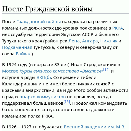
После Гражданской войны
После
Гражданской войны
находился на различных
командных должностях (до уровня полковника) в
РККА
,
нёс службу на территории Якутской АССР и бывшего
Туруханского края (район рек
Лена
,
Ангара
,
Нижняя
и
Подкаменная
Тунгусска, к северу и северо-западу от
озера
Байкал
).
В 1924 году (в возрасте 33 лет) Иван Строд окончил в
[14]
Москве
Курсы высшего комсостава «Выстрел»
и
вступил в ряды
ВКП(б)
. Со времени гибели
Каландаришвили не имел более никаких связей с
красными анархистами, да и до этого особой активности
в рядах
анархо-коммунистов
не проявлял, всегда
[15]
поддерживал большевиков
. Продолжал командовать
батальоном, хотя статус соответствовал должности
командира полка РККА.
В 1926—1927 гг. обучался в
Военной академии им. М.В.