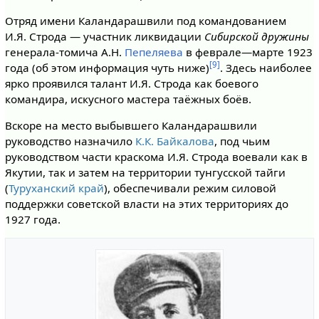
Отряд имени Каландарашвили под командованием
И.Я. Строда — участник ликвидации
Сибирской дружины
генерала-томича А.Н.
Пепеляева
в феврале—марте 1923
[9]
года (об этом информация чуть ниже)
. Здесь наиболее
ярко проявился талант И.Я. Строда как боевого
командира, искусного мастера таёжных боёв.
Вскоре на место выбывшего Каландарашвили
руководство назначило
К.К. Байкалова
, под чьим
руководством части краскома И.Я. Строда воевали как в
Якутии, так и затем на территории тунгусской тайги
(
Туруханский край
), обеспечивали режим силовой
поддержки советской власти на этих территориях до
1927 года.