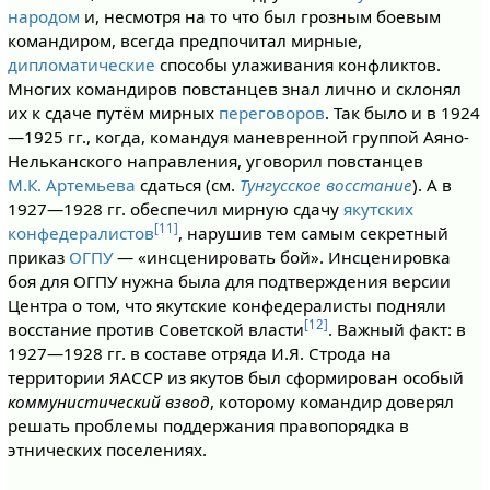
народом
и, несмотря на то что был грозным боевым
командиром, всегда предпочитал мирные,
дипломатические
способы улаживания конфликтов.
Многих командиров повстанцев знал лично и склонял
их к сдаче путём мирных
переговоров
. Так было и в 1924
—1925 гг., когда, командуя маневренной группой Аяно-
Нельканского направления, уговорил повстанцев
М.К. Артемьева
сдаться (см.
Тунгусское восстание
). А в
1927—1928 гг. обеспечил мирную сдачу
якутских
[11]
конфедералистов
, нарушив тем самым секретный
приказ
ОГПУ
— «инсценировать бой». Инсценировка
боя для ОГПУ нужна была для подтверждения версии
Центра о том, что якутские конфедералисты подняли
[12]
восстание против Советской власти
. Важный факт: в
1927—1928 гг. в составе отряда И.Я. Строда на
территории ЯАССР из якутов был сформирован особый
коммунистический взвод
, которому командир доверял
решать проблемы поддержания правопорядка в
этнических поселениях.