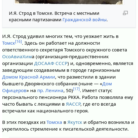
И.Я. Строд в Томске. Встреча с местными
красными партизанами
Гражданской войны
.
И.Я. Строд удивил многих тем, что уезжает жить в
[16]
Томск
. Здесь он работает на должности
ответственного секретаря Томского окружного совета
ОсоАвиаХим
а (организация-предшественник
организации
ДОСААФ СССР
) и, одновременно, является
заведующим создаваемым в городе гарнизонным
Домом Красной Армии
, что разместили в здании
бывшего Дворянского собрания (ныне — «
Дом
[17]
Офицеров
» на
пр. Ленина
, 50)
. Имеет статус
персонального пенсионера РККА. Работа позволяла ему
часто бывать с лекциями в
ЯАССР
, где его всегда
встречали как национального героя.
В этих поездках из
Томска
в
Якутск
и обратно возникла и
укрепилось стремление к писательской деятельности.