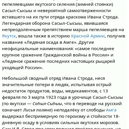
пепеляевцами якутского селения (зимней стоянки)
Сасыл-Сысыы и невероятной самоотверженности
вставшего на их пути отряда краскома Ивана Строда.
Легендарная оборона Сасыл-Сысыы, явившаяся
непреодолённым препятствием марша пепеляевцев на
Якутск
, вошла также в историю
Красной Армии
, получив
название «Ледяная осада в Амге». Другие
неофициальные наименования: «самое последнее
крупное сражение Гражданской войны в России» и
«Ледяное сражение последних настоящих рыцарей
уходящей России».
Небольшой сводный отряд Ивана Строда, неся
значительные потери в людях, испытывая острый
недостаток продуктов, воды, медикаментов, с 13
февраля по 3 марта 1923 года в урочище Сасыл-Сысыы
(по якутски —
Саһыл-Сыһыы
, что в переводе на русский
означает
Лисья поляна
) неподалёку от слободы
Амга
выдержал беспримерную по героизму и стойкости 18-
дневную осаду в условиях сильных якутских морозов.
Сам И.Я. Строд при этом получил тяжёлое ранение, но