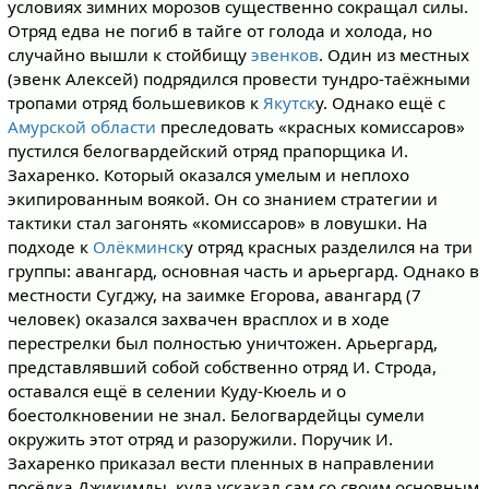
условиях зимних морозов существенно сокращал силы.
Отряд едва не погиб в тайге от голода и холода, но
случайно вышли к стойбищу
эвенков
. Один из местных
(эвенк Алексей) подрядился провести тундро-таёжными
тропами отряд большевиков к
Якутск
у. Однако ещё с
Амурской области
преследовать «красных комиссаров»
пустился белогвардейский отряд прапорщика И.
Захаренко. Который оказался умелым и неплохо
экипированным воякой. Он со знанием стратегии и
тактики стал загонять «комиссаров» в ловушки. На
подходе к
Олёкминск
у отряд красных разделился на три
группы: авангард, основная часть и арьергард. Однако в
местности Сугджу, на заимке Егорова, авангард (7
человек) оказался захвачен врасплох и в ходе
перестрелки был полностью уничтожен. Арьергард,
представлявший собой собственно отряд И. Строда,
оставался ещё в селении Куду-Кюель и о
боестолкновении не знал. Белогвардейцы сумели
окружить этот отряд и разоружили. Поручик И.
Захаренко приказал вести пленных в направлении
посёлка Джикимды, куда ускакал сам со своим основным