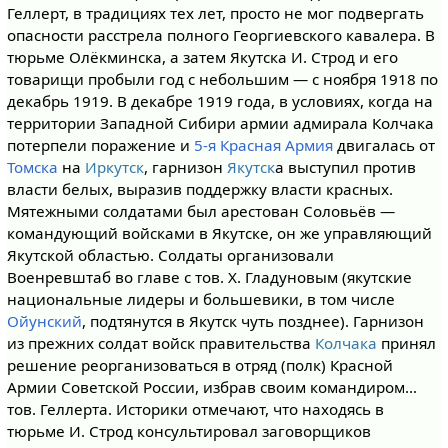
Геллерт, в традициях тех лет, просто не мог подвергать
опасности расстрела полного Георгиевского кавалера. В
тюрьме Олёкминска, а затем Якутска И. Строд и его
товарищи пробыли год с небольшим — с ноября 1918 по
декабрь 1919. В декабре 1919 года, в условиях, когда на
территории Западной Сибири армии адмирала Колчака
потерпели поражение и
5-я Красная Армия
двигалась от
Томска
на
Иркутск
, гарнизон
Якутск
а выступил против
власти белых, выразив поддержку власти красных.
Мятежными солдатами был арестован Соловьёв —
командующий войсками в Якутске, он же управляющий
Якутской областью. Солдаты организовали
Военревштаб во главе с тов. Х. Гладуновым (якутские
национальные лидеры и большевики, в том числе
Ойунский
, подтянутся в Якутск чуть позднее). Гарнизон
из прежних солдат войск правительства
Колчака
принял
решение реорганизоваться в отряд (полк) Красной
Армии Советской России, избрав своим командиром…
тов. Геллерта. Историки отмечают, что находясь в
тюрьме И. Строд консультировал заговорщиков