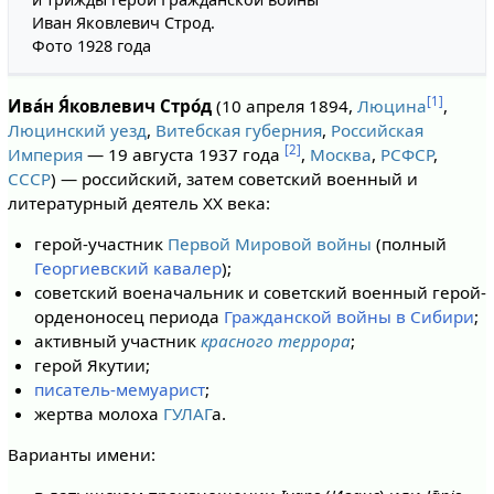
Иван Яковлевич Строд.
Фото 1928 года
[1]
Ива́н Я́ковлевич Стро́д
(10 апреля 1894,
Люцина
,
Люцинский уезд
,
Витебская губерния
,
Российская
[2]
Империя
— 19 августа 1937 года
,
Москва
,
РСФСР
,
СССР
) — российский, затем советский военный и
литературный деятель XX века:
герой-участник
Первой Мировой войны
(полный
Георгиевский кавалер
);
советский военачальник и советский военный герой-
орденоносец периода
Гражданской войны в Сибири
;
активный участник
красного террора
;
герой Якутии;
писатель-мемуарист
;
жертва молоха
ГУЛАГ
а.
Варианты имени: