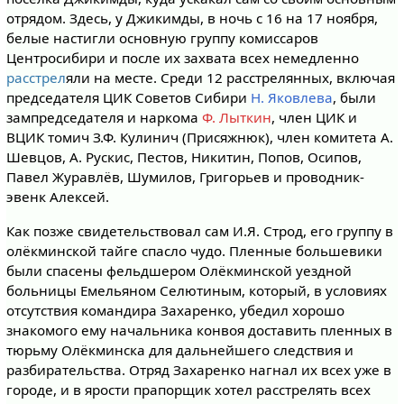
отрядом. Здесь, у Джикимды, в ночь с 16 на 17 ноября,
белые настигли основную группу комиссаров
Центросибири и после их захвата всех немедленно
расстрел
яли на месте. Среди 12 расстрелянных, включая
председателя ЦИК Советов Сибири
Н. Яковлева
, были
зампредседателя и наркома
Ф. Лыткин
, член ЦИК и
ВЦИК томич З.Ф. Кулинич (Присяжнюк), член комитета А.
Шевцов, А. Рускис, Пестов, Никитин, Попов, Осипов,
Павел Журавлёв, Шумилов, Григорьев и проводник-
эвенк Алексей.
Как позже свидетельствовал сам И.Я. Строд, его группу в
олёкминской тайге спасло чудо. Пленные большевики
были спасены фельдшером Олёкминской уездной
больницы Емельяном Селютиным, который, в условиях
отсутствия командира Захаренко, убедил хорошо
знакомого ему начальника конвоя доставить пленных в
тюрьму Олёкминска для дальнейшего следствия и
разбирательства. Отряд Захаренко нагнал их всех уже в
городе, и в ярости прапорщик хотел расстрелять всех