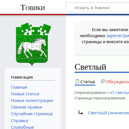
Товики
Если вы заметили
необходимо
зарегистр
страницы и внесите из
Светлый
Навигация
Статья
Обсужден
Главная
(перенаправлено с «
П. Светлы
Новые статьи
Страница-перенаправление
Новые иллюстрации
Свежие правки
Перенаправление на:
Светлый (значени
Случайная страница
Справка
Служебные