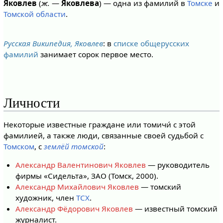
Я́ковлев
(
ж.
—
Я́ковлева
) — одна из фамилий в
Томске
и
Томской области
.
Русская Википедия, Яковлев
: в
списке общерусских
фамилий
занимает сорок первое место.
Личности
Некоторые известные граждане или томичи́ с этой
фамилией, а также люди, связанные своей судьбой с
Томском
, с
землёй томской
:
Александр Валентинович Яковлев
— руководитель
фирмы «Сидельта», ЗАО (Томск, 2000).
Александр Михайлович Яковлев
— томский
художник, член
ТСХ
.
Александр Фёдорович Яковлев
— известный томский
журналист.