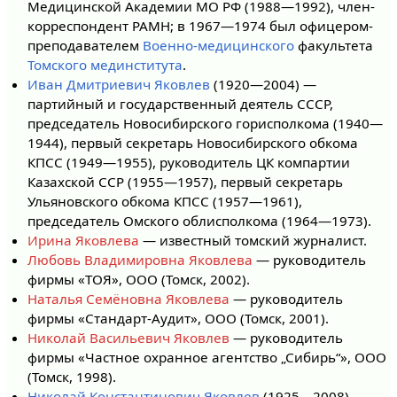
Медицинской Академии МО РФ (1988—1992), член-
корреспондент РАМН; в 1967—1974 был офицером-
преподавателем
Военно-медицинского
факультета
Томского мединститута
.
Иван Дмитриевич Яковлев
(1920—2004) —
партийный и государственный деятель СССР,
председатель Новосибирского горисполкома (1940—
1944), первый секретарь Новосибирского обкома
КПСС (1949—1955), руководитель ЦК компартии
Казахской ССР (1955—1957), первый секретарь
Ульяновского обкома КПСС (1957—1961),
председатель Омского облисполкома (1964—1973).
Ирина Яковлева
— известный томский журналист.
Любовь Владимировна Яковлева
— руководитель
фирмы «ТОЯ», ООО (Томск, 2002).
Наталья Семёновна Яковлева
— руководитель
фирмы «Стандарт-Аудит», ООО (Томск, 2001).
Николай Васильевич Яковлев
— руководитель
фирмы «Частное охранное агентство „Сибирь“», ООО
(Томск, 1998).
Николай Константинович Яковлев
(1925—2008) —