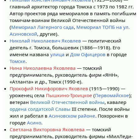
главный архитектор города Томска с 1973 по 1982 гг.
Автор проектов ряда мемориалов в память погибшим
томичам-воинам Великой Отечественной войны
(
Мемориал Лагерного сада
,
Мемориал ТОПБ на ул.
Асиновской
, другие).
Николай Николаевич Яковлев
— политический
деятель г. Томска, большевик (1886—1918). Его
именем названа
улица
и
Дом Офицеров
в городе
Томске
.
Нина Николаевна Яковлева
— томский
предприниматель, руководитель фирм «ЯНН»,
«Атланта» и др., Томск (1990-е).
Прокофий Никифорович Яковлев
(1915—1990) —
уроженец села
Пышкино-Троицкое
(
Первомайское
);
ветеран
Великой Отечественной войны
, кавалер
ордена солдатской Славы
III степени. После войны
жил и работал в
Асиновском районе
. Похоронен в
городе
Асино
.
Светлана Викторовна Яковлева
— томский
предприниматель, руководитель фирмы «МилЛеди-