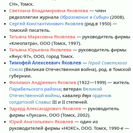
СН», Томск.
Светлана Владимировна Яковлева
— член
редколлегии журнала
Образование в Сибири
(2008).
Сергей Константинович Яковлев
(род.в 1950) —
томский писатель.
Татьяна Марксовна Яковлева
— руководитель фирмы
«Клеопатра», ООО (Томск, 1997).
Татьяна Юрьевна Яковлева
— руководитель фирмы
«Янус-97», ООО, город Томск.
Тимофей Алексеевич Яковлев
—
Герой Советского
Союза
(Великая Отечественная война), род. в Томской
губернии.
Филимон Андреевич Яковлев
(1922—1999) — житель
Парабельского района
; ветеран
Великой
Отечественной войны
, кавалер
двух
орденов
солдатской Славы
: III и II степеней.
Эдуард Александрович Яковлев
— руководитель
фирмы «Луксан», ООО (Томск, 2002).
Юрий Анатольевич Яковлев
— один из
руководителей фирмы «НОКС», ООО. Томск, 1990-е —