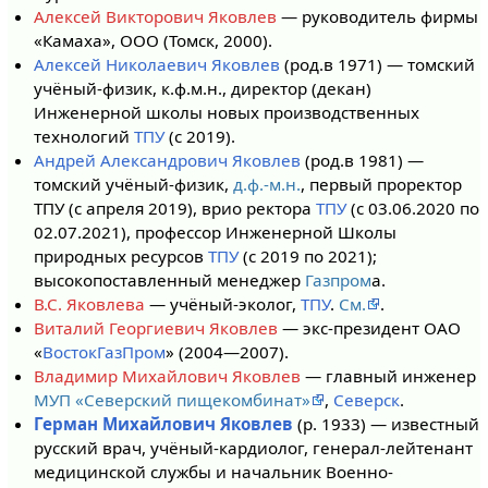
Алексей Викторович Яковлев
— руководитель фирмы
«Камаха», ООО (Томск, 2000).
Алексей Николаевич Яковлев
(род.в 1971) — томский
учёный-физик, к.ф.м.н., директор (декан)
Инженерной школы новых производственных
технологий
ТПУ
(с 2019).
Андрей Александрович Яковлев
(род.в 1981) —
томский учёный-физик,
д.ф.-м.н.
, первый проректор
ТПУ (с апреля 2019), врио ректора
ТПУ
(с 03.06.2020 по
02.07.2021), профессор Инженерной Школы
природных ресурсов
ТПУ
(с 2019 по 2021);
высокопоставленный менеджер
Газпром
а.
В.С. Яковлева
— учёный-эколог,
ТПУ
.
См.
.
Виталий Георгиевич Яковлев
— экс-президент ОАО
«
ВостокГазПром
» (2004—2007).
Владимир Михайлович Яковлев
— главный инженер
МУП «Северский пищекомбинат»
,
Северск
.
Герман Михайлович Яковлев
(р. 1933) — известный
русский врач, учёный-кардиолог, генерал-лейтенант
медицинской службы и начальник Военно-