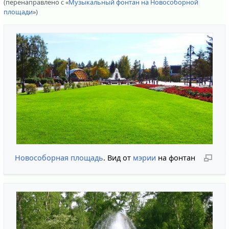
(перенаправлено с «
Музыкальный фонтан на Новособорной
площади
»)
Новособорная площадь
. Вид от
мэрии
на фонтан