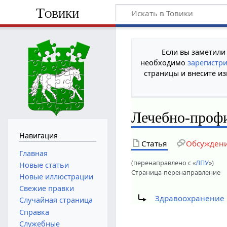
Товики
Если вы заметили
необходимо
зарегистр
страницы и внесите из
Лечебно-проф
Навигация
Статья
Обсужден
Главная
(перенаправлено с «
ЛПУ
»)
Новые статьи
Страница-перенаправление
Новые иллюстрации
Свежие правки
Перенаправление на:
Здравоохранение 
Случайная страница
Справка
Служебные