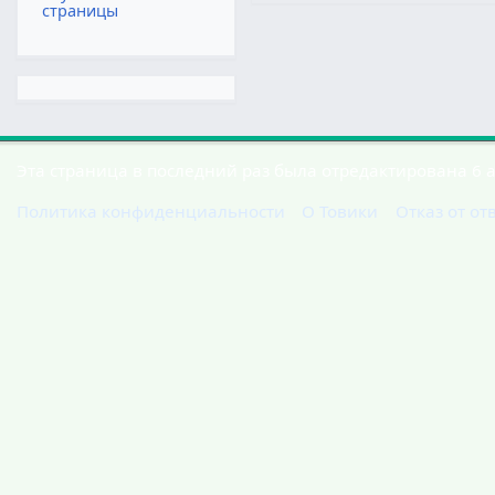
страницы
Эта страница в последний раз была отредактирована 6 ап
Политика конфиденциальности
О Товики
Отказ от от