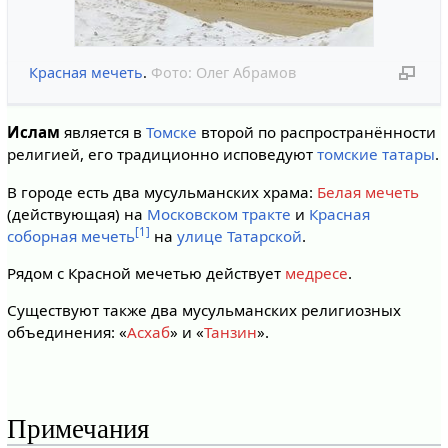
Красная мечеть
.
Фото:
Олег Абрамов
Ислам
является в
Томске
второй по распространённости
религией, его традиционно исповедуют
томские татары
.
В городе есть два мусульманских храма:
Белая мечеть
(действующая) на
Московском тракте
и
Красная
[1]
соборная мечеть
на
улице Татарской
.
Рядом с Красной мечетью действует
медресе
.
Существуют также два мусульманских религиозных
объединения: «
Асхаб
» и «
Танзин
».
Примечания