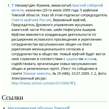
↑
Низамутдин Жумаев, имам-хатыб
Красной соборной
мечети
, назначен (20-го июля 2009 года ?)
муфтием
Томской области. Указ об этом подписал сопредседатель
Совета муфтиев России
, Верховный муфтий,
Председатель Духовного управления мусульман
азиатской части России, шейх Нафигулла Аширов.
Муфтию вменяется координация деятельности по
расширению исламского просвещения и укреплению
сотрудничества мусульманских общин на благо
укрепления межнационального согласия и
сотрудничества в обществе. Новый муфтий будет вести
своё служение в соответствии с
шариат
ом
ислам
а,
содействовать организации новых мусульманских
общин и религиозных групп. (Текст по собщению в
газете
Томские новости
, № 29 (486), 23.07.2009, С.2, фото.
Электронный ресурс:
http://tnews.tomsk.ru/stats/3/13906/
)
Ссылки
Мусульманские общины Томска