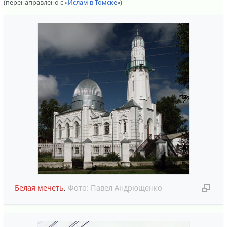
(перенаправлено с «
Ислам в Томске
»)
Белая мечеть
.
Фото:
Павел Андрющенко