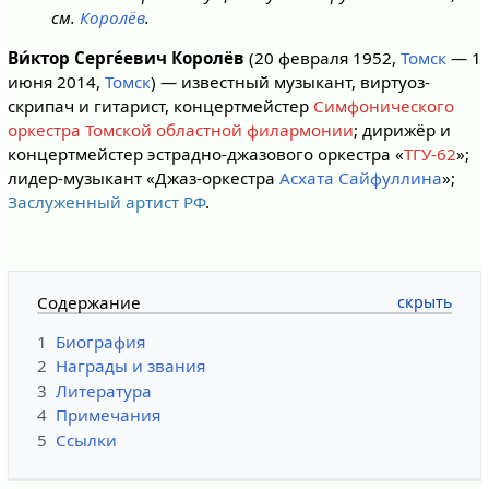
см.
Королёв
.
Ви́ктор Серге́евич Королёв
(20 февраля 1952,
Томск
— 1
июня 2014,
Томск
) — известный музыкант, виртуоз-
скрипач и гитарист, концертмейстер
Симфонического
оркестра
Томской областной филармонии
; дирижёр и
концертмейстер эстрадно-джазового оркестра «
ТГУ-62
»;
лидер-музыкант «Джаз-оркестра
Асхата Сайфуллина
»;
Заслуженный артист РФ
.
Содержание
1
Биография
2
Награды и звания
3
Литература
4
Примечания
5
Ссылки