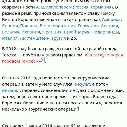
«Диалоги с оркестром» с уникальным музыкантом
современности
А. Шилклопером
(
Россия
,
Германия
). В
разное время, принося своим талантом славу Томску,
Виктор Королёв выступал в таких странах, как
Америка
,
Япония
,
Польша
,
Великобритания
,
Германия
,
Австрия
,
Бельгия
,
Испания
,
Франция
,
Швейцария
,
Нидерланды
,
Италия
,
Лихтенштейн
,
Грузия
и др.
В 2012 году был награждён высокой наградой города
Томска — почётным знаком (орденом) «
За заслуги перед
[4]
городом Томском
»
.
Осенью 2012 года перенёс четыре хирургические
операции, затем у него случился
инсульт
, а потом
инфаркт
. перенёс сильнейший инсульт с осложнениями,
затем, через некоторое время — инфаркт. Более года
боролся с болезнью и пытался восстановиться, пережил
несколько хирургических операций.
Скончался 1 июня 2014 года на 63-м году жизни.