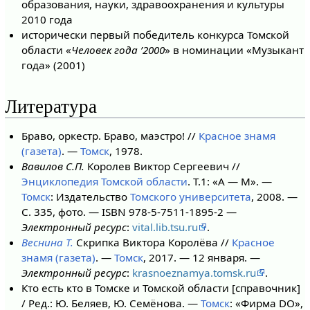
образования, науки, здравоохранения и культуры
2010 года
исторически первый победитель конкурса Томской
области «
Человек года ’2000
» в номинации «Музыкант
года» (2001)
Литература
Браво, оркестр. Браво, маэстро! //
Красное знамя
(газета)
. —
Томск
, 1978.
Вавилов С.П.
Королев Виктор Сергеевич //
Энциклопедия Томской области
. Т.1: «А — М». —
Томск
: Издательство
Томского университета
, 2008. —
С. 335, фото. — ISBN 978-5-7511-1895-2 —
Электронный ресурс
:
vital.lib.tsu.ru
.
Веснина Т.
Скрипка Виктора Королёва //
Красное
знамя (газета)
. —
Томск
, 2017. — 12 января. —
Электронный ресурс
:
krasnoeznamya.tomsk.ru
.
Кто есть кто в Томске и Томской области [справочник]
/ Ред.: Ю. Беляев, Ю. Семёнова. —
Томск
: «Фирма DO»,