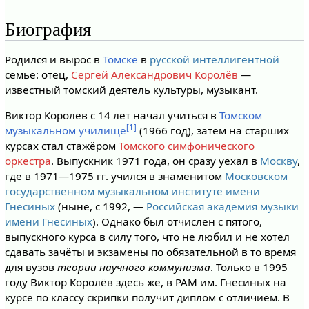
Биография
Родился и вырос в
Томске
в
русской
интеллигентной
семье: отец,
Сергей Александрович Королёв
—
известный томский деятель культуры, музыкант.
Виктор Королёв с 14 лет начал учиться в
Томском
[1]
музыкальном училище
(1966 год), затем на старших
курсах стал стажёром
Томского симфонического
оркестра
. Выпускник 1971 года, он сразу уехал в
Москву
,
где в 1971—1975 гг. учился в знаменитом
Московском
государственном музыкальном институте имени
Гнесиных
(ныне, с 1992, —
Российская академия музыки
имени Гнесиных
). Однако был отчислен с пятого,
выпускного курса в силу того, что не любил и не хотел
сдавать зачёты и экзамены по обязательной в то время
для вузов
теории научного коммунизма
. Только в 1995
году Виктор Королёв здесь же, в РАМ им. Гнесиных на
курсе по классу скрипки получит диплом с отличием. В