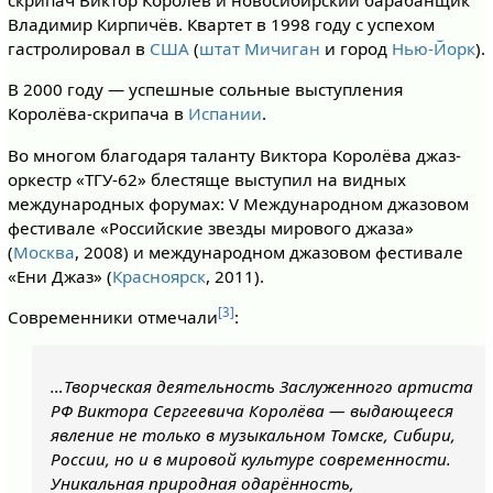
скрипач Виктор Королёв и новосибирский барабанщик
Владимир Кирпичёв. Квартет в 1998 году с успехом
гастролировал в
США
(
штат Мичиган
и город
Нью-Йорк
).
В 2000 году — успешные сольные выступления
Королёва-скрипача в
Испании
.
Во многом благодаря таланту Виктора Королёва джаз-
оркестр «ТГУ-62» блестяще выступил на видных
международных форумах: V Международном джазовом
фестивале «Российские звезды мирового джаза»
(
Москва
, 2008) и международном джазовом фестивале
«Ени Джаз» (
Красноярск
, 2011).
[3]
Современники отмечали
:
…Творческая деятельность Заслуженного артиста
РФ Виктора Сергеевича Королёва — выдающееся
явление не только в музыкальном Томске, Сибири,
России, но и в мировой культуре современности.
Уникальная природная одарённость,