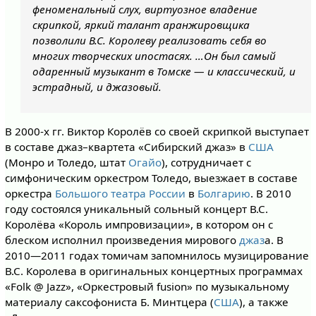
феноменальный слух, виртуозное владение
скрипкой, яркий талант аранжировщика
позволили В.С. Королеву реализовать себя во
многих творческих ипостасях. …Он был самый
одаренный музыкант в Томске — и классический, и
эстрадный, и джазовый.
В 2000-х гг. Виктор Королёв со своей скрипкой выступает
в составе джаз–квартета «Сибирский джаз» в
США
(Монро и Толедо, штат
Огайо
), сотрудничает с
симфоническим оркестром Толедо, выезжает в составе
оркестра
Большого театра России
в
Болгарию
. В 2010
году состоялся уникальный сольный концерт В.С.
Королёва «Король импровизации», в котором он с
блеском исполнил произведения мирового
джаз
а. В
2010—2011 годах томичам запомнилось музицирование
В.С. Королева в оригинальных концертных программах
«Folk @ Jazz», «Оркестровый fusion» по музыкальному
материалу саксофониста Б. Минтцера (
США
), а также