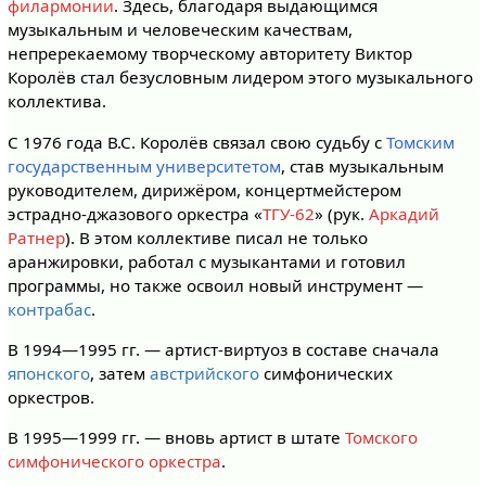
филармонии
. Здесь, благодаря выдающимся
музыкальным и человеческим качествам,
непререкаемому творческому авторитету Виктор
Королёв стал безусловным лидером этого музыкального
коллектива.
С 1976 года В.С. Королёв связал свою судьбу с
Томским
государственным университетом
, став музыкальным
руководителем, дирижёром, концертмейстером
эстрадно-джазового оркестра «
ТГУ-62
» (рук.
Аркадий
Ратнер
). В этом коллективе писал не только
аранжировки, работал с музыкантами и готовил
программы, но также освоил новый инструмент —
контрабас
.
В 1994—1995 гг. — артист-виртуоз в составе сначала
японского
, затем
австрийского
симфонических
оркестров.
В 1995—1999 гг. — вновь артист в штате
Томского
симфонического оркестра
.