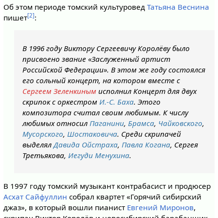
Об этом периоде томский культуровед
Татьяна Веснина
[2]
пишет
:
В 1996 году Виктору Сергеевичу Королёву было
присвоено звание «Заслуженный артист
Российской Федерации». В этом же году состоялся
его сольный концерт, на котором вместе с
Сергеем Зеленкиным
исполнил Концерт для двух
скрипок с оркестром
И.-С. Баха
. Этого
композитора считал своим любимым. К числу
любимых относил
Паганини
,
Брамса
,
Чайковского
,
Мусорского
,
Шостаковича
. Среди скрипачей
выделял
Давида Ойстраха
,
Павла Когана
, Сергея
Третьякова,
Иегуди Менухина
.
В 1997 году томский музыкант контрабасист и продюсер
Асхат Сайфуллин
собрал квартет «Горячий сибирский
джаз», в который вошли пианист
Евгений Миронов
,