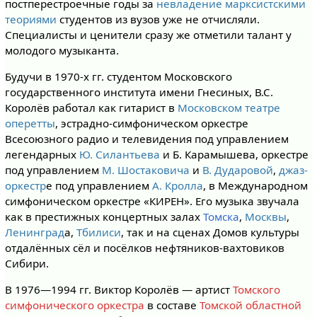
постперестроечные годы за
невладение марксистскими
теориями
студентов из вузов уже не отчисляли.
Специалисты и ценители сразу же отметили талант у
молодого музыканта.
Будучи в 1970-х гг. студентом Московского
государственного института имени Гнесиных, В.С.
Королёв работал как гитарист в
Московском театре
оперетты
, эстрадно-симфоническом оркестре
Всесоюзного радио и телевидения под управлением
легендарных
Ю. Силантьева
и Б. Карамышева, оркестре
под управлением
М. Шостаковича
и
В. Дударовой
,
джаз-
оркестр
е под управлением
А. Кролла
, в Международном
симфоническом оркестре «КИРЕН». Его музыка звучала
как в престижных концертных залах
Томска
,
Москвы
,
Ленинград
а,
Тбилиси
, так и на сценах Домов культуры
отдалённых сёл и посёлков нефтяников-вахтовиков
Сибири.
В 1976—1994 гг. Виктор Королёв — артист
Томского
симфонического оркестра
в составе
Томской областной