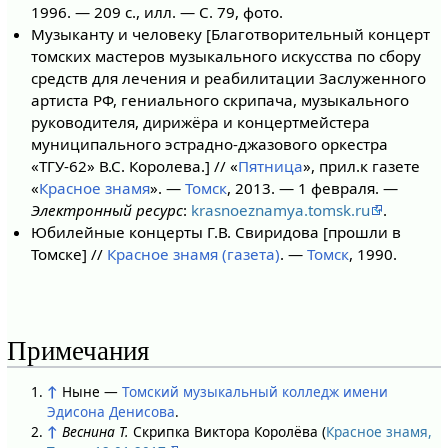
1996. — 209 с., илл. — С. 79, фото.
Музыканту и человеку [Благотворительный концерт
томских мастеров музыкального искусства по сбору
средств для лечения и реабилитации Заслуженного
артиста РФ, гениального скрипача, музыкального
руководителя, дирижёра и концертмейстера
муниципального эстрадно-джазового оркестра
«ТГУ-62» В.С. Королева.] // «
Пятница
», прил.к газете
«
Красное знамя
». —
Томск
, 2013. — 1 февраля. —
Электронный ресурс
:
krasnoeznamya.tomsk.ru
.
Юбилейные концерты Г.В. Свиридова [прошли в
Томске] //
Красное знамя (газета)
. —
Томск
, 1990.
Примечания
↑
Ныне —
Томский музыкальный колледж имени
Эдисона Денисова
.
↑
Веснина Т.
Скрипка Виктора Королёва (
Красное знамя,