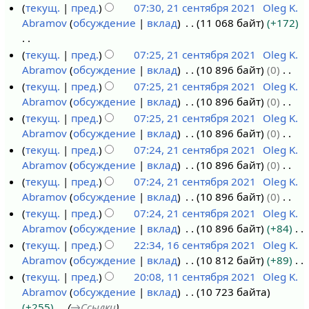
и
т
Н
текущ.
пред.
07:30, 21 сентября 2021
Oleg K.
1
б
с
о
е
Abramov
обсуждение
вклад
11 068 байт
+172
с
р
а
п
т
е
я
н
и
о
Н
текущ.
пред.
07:25, 21 сентября 2021
Oleg K.
н
2
и
с
п
е
Abramov
обсуждение
вклад
10 896 байт
0
т
0
я
а
и
т
Н
текущ.
пред.
07:25, 21 сентября 2021
Oleg K.
я
2
п
н
с
о
е
Abramov
обсуждение
вклад
10 896 байт
0
б
1
р
и
а
п
т
Н
текущ.
пред.
07:25, 21 сентября 2021
Oleg K.
р
а
я
н
и
о
е
Abramov
обсуждение
вклад
10 896 байт
0
я
в
п
и
с
п
т
Н
текущ.
пред.
07:24, 21 сентября 2021
Oleg K.
2
к
р
я
а
и
о
е
Abramov
обсуждение
вклад
10 896 байт
0
0
и
а
п
н
с
п
т
Н
текущ.
пред.
07:24, 21 сентября 2021
Oleg K.
2
в
р
и
а
и
о
е
Abramov
обсуждение
вклад
10 896 байт
0
1
к
а
я
н
с
п
т
Н
текущ.
пред.
07:24, 21 сентября 2021
Oleg K.
и
в
п
и
а
и
о
е
Abramov
обсуждение
вклад
10 896 байт
+84
к
р
я
н
с
п
т
Н
текущ.
пред.
22:34, 16 сентября 2021
Oleg K.
и
а
п
и
а
и
о
е
Abramov
обсуждение
вклад
10 812 байт
+89
1
в
р
я
н
с
п
т
Н
текущ.
пред.
20:08, 11 сентября 2021
Oleg K.
6
к
а
п
и
а
и
о
е
Abramov
обсуждение
вклад
10 723 байта
с
1
и
в
р
я
н
с
п
т
+255
→
Ссылки