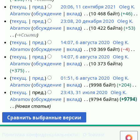
е
1
к
а
п
и
а
и
о
текущ.
пред.
20:06, 11 сентября 2021
Oleg K.
н
с
и
в
р
я
н
с
п
Abramov
обсуждение
вклад
10 468 байт
+46
т
е
к
а
п
и
а
и
Н
текущ.
пред.
23:08, 20 декабря 2020
Oleg K.
я
н
и
в
р
я
н
с
е
Abramov
обсуждение
вклад
10 422 байта
+53
2
б
т
к
а
п
и
а
т
→
Ссылки
0
р
я
и
в
р
я
н
о
текущ.
пред.
14:07, 6 августа 2020
Oleg K.
д
я
б
к
а
п
и
п
Abramov
обсуждение
вклад
10 369 байт
−4
6
е
2
р
и
в
р
я
и
Н
текущ.
пред.
14:07, 6 августа 2020
Oleg K.
а
к
0
я
к
а
п
с
е
Abramov
обсуждение
вклад
10 373 байта
в
а
2
2
и
в
р
а
т
+375
г
б
1
0
к
а
н
о
Н
текущ.
пред.
01:51, 6 августа 2020
Oleg K.
у
р
2
и
в
и
п
е
Abramov
обсуждение
вклад
9998 байт
+204
с
я
1
к
я
и
т
Н
текущ.
пред.
23:43, 31 июля 2020
Oleg K.
т
2
и
п
с
о
е
Abramov
обсуждение
вклад
9794 байта
+9794
3
а
0
р
а
п
т
Новая статья
1
2
2
а
н
и
о
и
0
0
в
и
с
п
ю
2
к
я
а
и
л
0
и
п
н
с
Политика конфиденциальности
О Товики
я
р
и
а