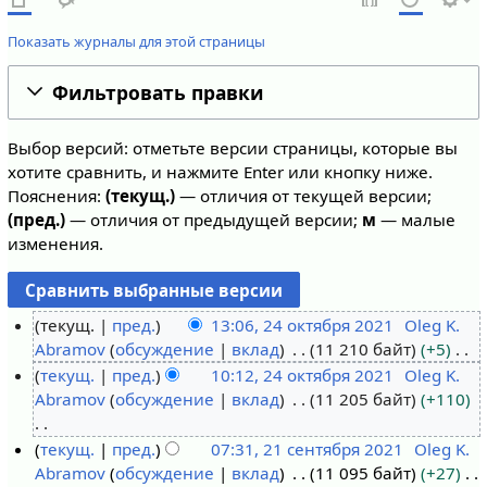
Показать журналы для этой страницы
Фильтровать правки
Выбор версий: отметьте версии страницы, которые вы
хотите сравнить, и нажмите Enter или кнопку ниже.
Пояснения:
(текущ.)
— отличия от текущей версии;
(пред.)
— отличия от предыдущей версии;
м
— малые
изменения.
текущ.
пред.
13:06, 24 октября 2021
Oleg K.
Abramov
обсуждение
вклад
11 210 байт
+5
2
Н
текущ.
пред.
10:12, 24 октября 2021
Oleg K.
4
е
Abramov
обсуждение
вклад
11 205 байт
+110
о
т
к
о
Н
текущ.
пред.
07:31, 21 сентября 2021
Oleg K.
т
п
е
Abramov
обсуждение
вклад
11 095 байт
+27
2
я