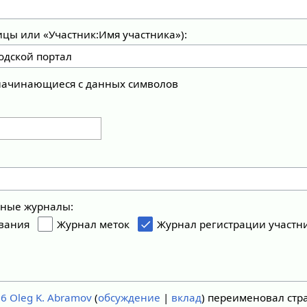
ицы или «Участник:Имя участника»):
 начинающиеся с данных символов
ьные журналы:
вания
Журнал меток
Журнал регистрации участн
26
Oleg K. Abramov
обсуждение
вклад
переименовал стр