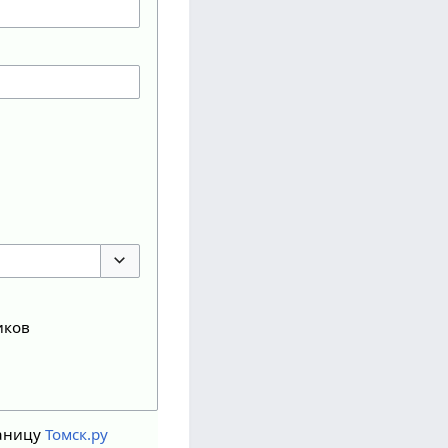
Переключить параметры
иков
аницу
Томск.ру