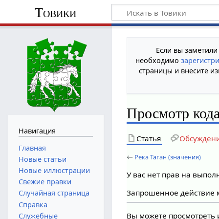
Товики
Если вы заметили
необходимо
зарегистр
страницы и внесите из
Просмотр кода
Навигация
Статья
Обсужден
Главная
←
Река Таган (значения)
Новые статьи
Новые иллюстрации
У вас нет прав на выпо
Свежие правки
Запрошенное действие м
Случайная страница
Справка
Вы можете просмотреть 
Служебные