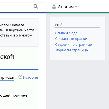
Аноним
Ещё
мело! Сначала
ть» в верхней части
Ссылки сюда
 статьи и о многом
Связанные правки
Сведения о странице
Журналы страницы
мской
тр кода
История
дующей причине: