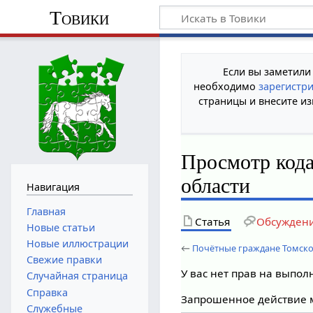
Товики
Если вы заметили
необходимо
зарегистр
страницы и внесите из
Просмотр кода
области
Навигация
Главная
Статья
Обсужден
Новые статьи
Новые иллюстрации
←
Почётные граждане Томско
Свежие правки
У вас нет прав на выпо
Случайная страница
Справка
Запрошенное действие м
Служебные