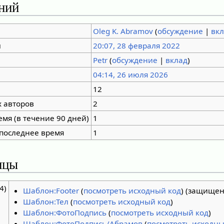
ний
Oleg K. Abramov
(
обсуждение
|
вк
ы
20:07, 28 февраля 2022
Petr
(
обсуждение
|
вклад
)
04:14, 26 июля 2026
12
 авторов
2
емя (в течение 90 дней)
1
 последнее время
1
ицы
4)
Шаблон:Footer
(
посмотреть исходный код
) (защищен
Шаблон:Тел
(
посмотреть исходный код
)
Шаблон:ФотоПодпись
(
посмотреть исходный код
)
Шаблон:ФотоПодпись/Абрамов
(
посмотреть исходны