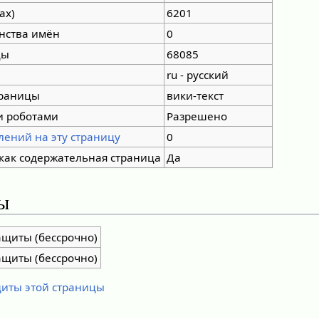
ах)
6201
нства имён
0
цы
68085
ru - русский
траницы
вики-текст
и роботами
Разрешено
лений на эту страницу
0
как содержательная страница
Да
ы
ащиты (бессрочно)
ащиты (бессрочно)
щиты этой страницы