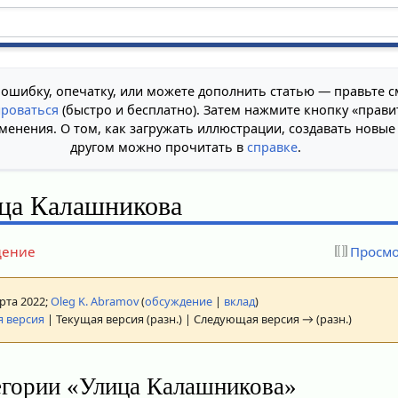
 ошибку, опечатку, или можете дополнить статью — правьте с
ироваться
(быстро и бесплатно). Затем нажмите кнопку «прави
менения. О том, как загружать иллюстрации, создавать новые
другом можно прочитать в
справке
.
ца Калашникова
дение
Просмо
арта 2022;
Oleg K. Abramov
(
обсуждение
|
вклад
)
 версия
| Текущая версия (разн.) | Следующая версия → (разн.)
егории «Улица Калашникова»