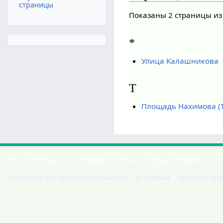
страницы
Показаны 2 страницы из
*
Улица Калашникова
Т
Площадь Нахимова (Т
Эта страница в последний раз была отредактирована 13 
Политика конфиденциальности
О Товики
Отказ от от