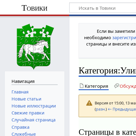
Товики
Если вы заметили
необходимо
зарегистр
страницы и внесите из
Категория
:
Ули
Навигация
Категория
Обсуж
Главная
Новые статьи
Версия от 15:00, 13 м
Новые иллюстрации
(
разн.
)
← Предыдущая
Свежие правки
Случайная страница
Справка
Страницы в кат
Служебные