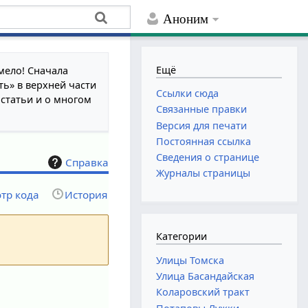
Аноним
Ещё
мело! Сначала
ть» в верхней части
Ссылки сюда
 статьи и о многом
Связанные правки
Версия для печати
Постоянная ссылка
Сведения о странице
Справка
Журналы страницы
тр кода
История
Категории
Улицы Томска
Улица Басандайская
Коларовский тракт