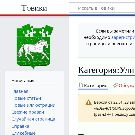
Товики
Если вы заметили
необходимо
зарегистр
страницы и внесите из
Категория
:
Ули
Навигация
Категория
Обсуж
Главная
Новые статьи
Версия от 22:51, 23 ав
Новые иллюстрации
«{{DEFAULTSORT:Бороди
Свежие правки
(разн.) ← Предыдущая
Случайная страница
Справка
Служебные