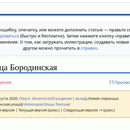
 ошибку, опечатку, или можете дополнить статью — правьте с
ироваться
(быстро и бесплатно). Затем нажмите кнопку «прави
менения. О том, как загружать иллюстрации, создавать новые
другом можно прочитать в
справке
.
ца Бородинская
дение
Просмо
густа 2020;
Oleg K. Abramov
(
обсуждение
|
вклад
)
(Новая страница:
нская улица}}
Категория:Улицы Томска
»)
 версия | Текущая версия (разн.) | Следующая версия → (разн.)