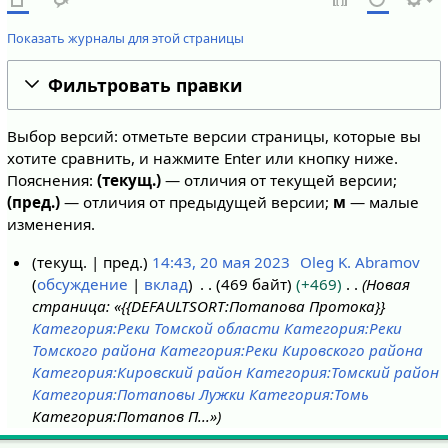
Показать журналы для этой страницы
Фильтровать правки
Выбор версий: отметьте версии страницы, которые вы
хотите сравнить, и нажмите Enter или кнопку ниже.
Пояснения:
(текущ.)
— отличия от текущей версии;
(пред.)
— отличия от предыдущей версии;
м
— малые
изменения.
текущ.
пред.
14:43, 20 мая 2023
Oleg K. Abramov
обсуждение
вклад
469 байт
+469
Новая
2
страница: «{{DEFAULTSORT:Потапова Протока}}
0
Категория:Реки Томской области
Категория:Реки
м
Томского района
Категория:Реки Кировского района
а
Категория:Кировский район
Категория:Томский район
я
Категория:Потаповы Лужки
Категория:Томь
2
Категория:Потапов П...»
0