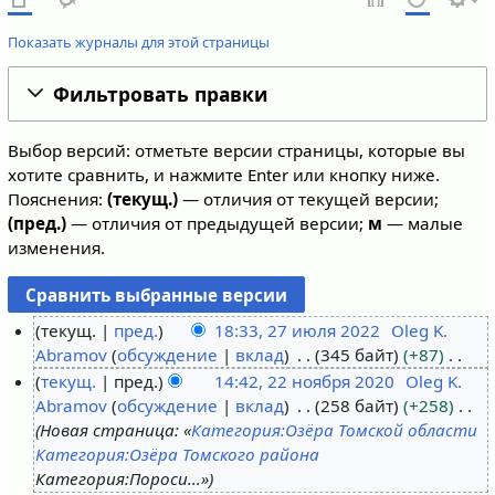
Показать журналы для этой страницы
Фильтровать правки
Выбор версий: отметьте версии страницы, которые вы
хотите сравнить, и нажмите Enter или кнопку ниже.
Пояснения:
(текущ.)
— отличия от текущей версии;
(пред.)
— отличия от предыдущей версии;
м
— малые
изменения.
текущ.
пред.
18:33, 27 июля 2022
Oleg K.
Abramov
обсуждение
вклад
345 байт
+87
2
Н
текущ.
пред.
14:42, 22 ноября 2020
Oleg K.
7
е
Abramov
обсуждение
вклад
258 байт
+258
и
2
т
Новая страница: «
Категория:Озёра Томской области
ю
2
о
Категория:Озёра Томского района
л
н
п
Категория:Пороси…»
я
о