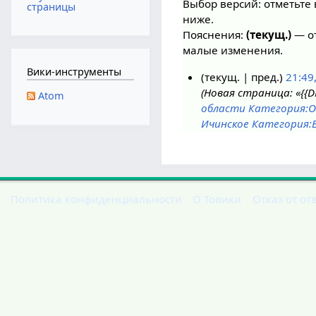
Выбор версий: отметьте 
страницы
ниже.
Пояснения:
(текущ.)
— от
малые изменения.
Вики-инструменты
текущ.
пред.
21:49
Новая страница: «{{D
3
Atom
области
Категория:О
0
Ичинское
Категория:
с
е
н
т
я
Политика конфиденциальности
О Товики
Отказ от от
б
р
я
2
0
2
2