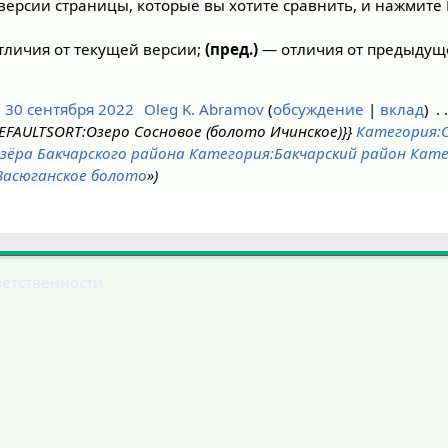
версии страницы, которые вы хотите сравнить, и нажмите 
личия от текущей версии;
(пред.)
— отличия от предыдущ
, 30 сентября 2022
Oleg K. Abramov
обсуждение
вклад
EFAULTSORT:Озеро Сосновое (болото Ичинское)}}
Категория:О
зёра Бакчарского района
Категория:Бакчарский район
Кате
Васюганское болото
»
ветственности