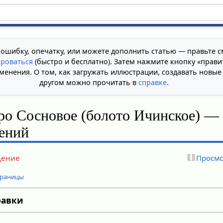
 ошибку, опечатку, или можете дополнить статью — правьте с
ироваться
(быстро и бесплатно). Затем нажмите кнопку «прави
менения. О том, как загружать иллюстрации, создавать новые
другом можно прочитать в
справке
.
ро Сосновое (болото Ичинское) —
нений
дение
Просмо
траницы
равки