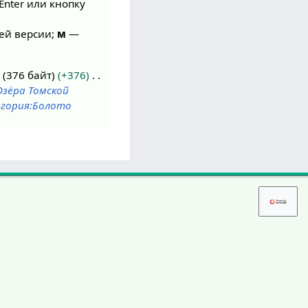
Enter или кнопку
ей версии;
м
—
376 байт
+376
зёра Томской
гория:Болото