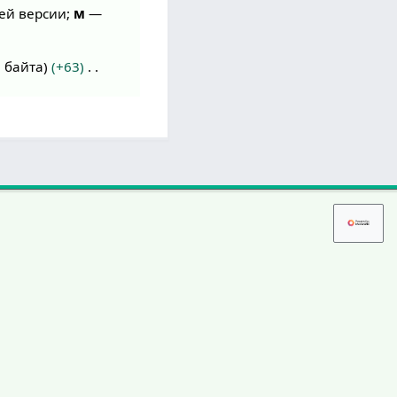
ей версии;
м
—
 байта
+63