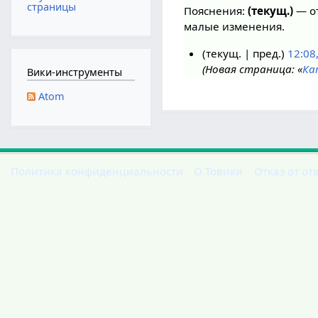
страницы
Пояснения:
(текущ.)
— от
малые изменения.
текущ.
пред.
12:08
Новая страница: «
Ка
1
Вики-инструменты
4
Atom
и
ю
н
я
2
Политика конфиденциальности
О Товики
Отказ от от
0
2
0