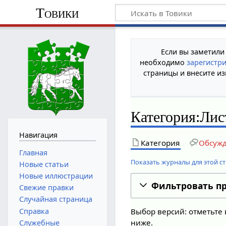
Товики
Если вы заметили
необходимо
зарегистр
страницы и внесите из
Категория:Ли
Навигация
Категория
Обсуж
Главная
Показать журналы для этой с
Новые статьи
Новые иллюстрации
Фильтровать п
Свежие правки
Случайная страница
Справка
Выбор версий: отметьте 
ниже.
Служебные