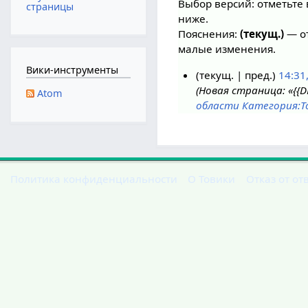
Выбор версий: отметьте 
страницы
ниже.
Пояснения:
(текущ.)
— от
малые изменения.
Вики-инструменты
текущ.
пред.
14:31
Новая страница: «{{D
2
Atom
области
Категория:Т
и
ю
н
я
2
Политика конфиденциальности
О Товики
Отказ от от
0
2
2