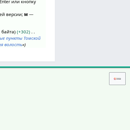
Enter или кнопку
ей версии;
м
—
 байта
+302
ые пункты Томской
ая волость
»