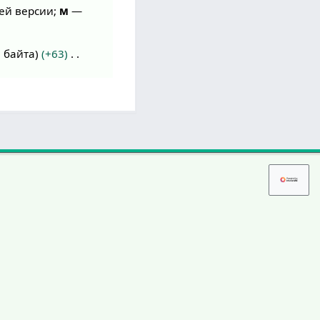
ей версии;
м
—
 байта
+63