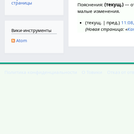
страницы
Пояснения:
(текущ.)
— от
малые изменения.
текущ.
пред.
11:08
Новая страница: «
Ка
1
Вики-инструменты
4
Atom
и
ю
н
я
2
Политика конфиденциальности
О Товики
Отказ от от
0
2
0