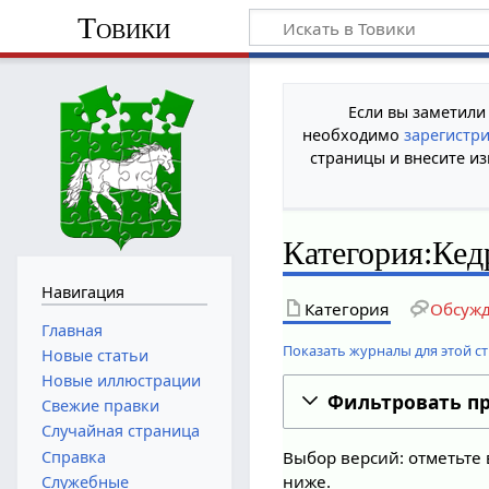
Товики
Если вы заметили
необходимо
зарегистр
страницы и внесите из
Категория:Кед
Навигация
Категория
Обсуж
Главная
Показать журналы для этой с
Новые статьи
Новые иллюстрации
Фильтровать п
Свежие правки
Случайная страница
Справка
Выбор версий: отметьте 
ниже.
Служебные