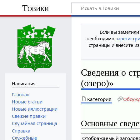
Товики
Если вы заметили
необходимо
зарегистр
страницы и внесите из
Сведения о ст
(озеро)»
Навигация
Главная
Категория
Обсуж
Новые статьи
Новые иллюстрации
Свежие правки
Основные сведе
Случайная страница
Справка
Служебные
Отображаемый заголов