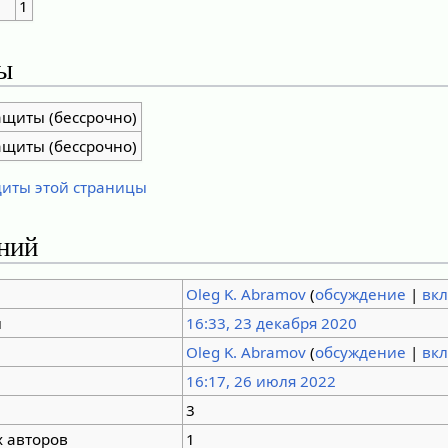
1
ы
ащиты (бессрочно)
ащиты (бессрочно)
щиты этой страницы
ний
Oleg K. Abramov
(
обсуждение
|
вк
ы
16:33, 23 декабря 2020
Oleg K. Abramov
(
обсуждение
|
вк
16:17, 26 июля 2022
3
 авторов
1