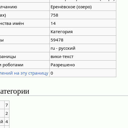
олчанию
Еренёвское (озеро)
ах)
758
нства имён
14
Категория
цы
59478
ru - русский
траницы
вики-текст
и роботами
Разрешено
лений на эту страницу
0
атегории
7
2
ий
4