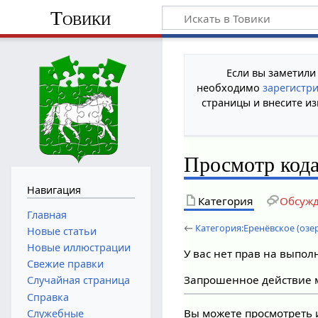
Товики
Если вы заметили
необходимо
зарегистр
страницы и внесите из
Просмотр кода
Навигация
Категория
Обсуж
Главная
←
Категория:Еренёвское (озе
Новые статьи
Новые иллюстрации
У вас нет прав на выпо
Свежие правки
Запрошенное действие м
Случайная страница
Справка
Вы можете просмотреть 
Служебные