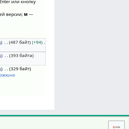
Enter или кнопку
ей версии;
м
—
д
487 байт
+94
д
393 байта
д
329 байт
ажкино