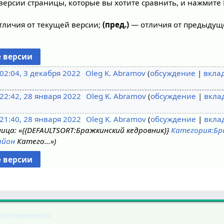
версии страницы, которые вы хотите сравнить, и нажмите 
личия от текущей версии;
(пред.)
— отличия от предыдущ
02:04, 3 декабря 2022
Oleg K. Abramov
обсуждение
вкла
22:42, 28 января 2022
Oleg K. Abramov
обсуждение
вкла
21:40, 28 января 2022
Oleg K. Abramov
обсуждение
вкла
ица: «{{DEFAULTSORT:Бражкинский кедровник}}
Категория:Бр
айон
Катего...»
ветственности