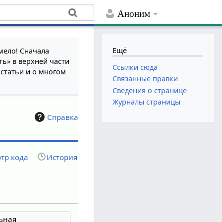
Аноним
Ещё
мело! Сначала
ть» в верхней части
Ссылки сюда
 статьи и о многом
Связанные правки
Сведения о странице
Журналы страницы
Справка
тр кода
История
ьная