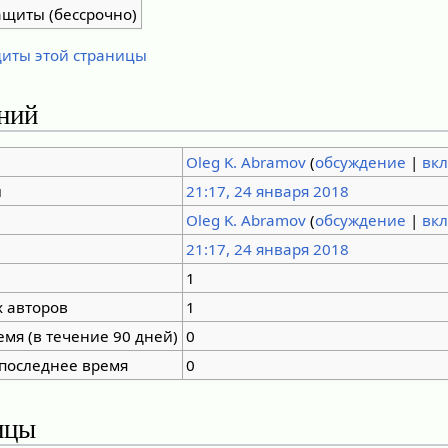
ащиты (бессрочно)
щиты этой страницы
ний
Oleg K. Abramov
(
обсуждение
|
вк
ы
21:17, 24 января 2018
Oleg K. Abramov
(
обсуждение
|
вк
21:17, 24 января 2018
1
 авторов
1
емя (в течение 90 дней)
0
 последнее время
0
ицы