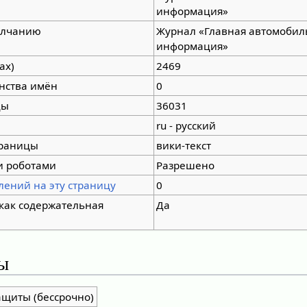
информация»
олчанию
Журнал «Главная автомобил
информация»
ах)
2469
нства имён
0
цы
36031
ru - русский
траницы
вики-текст
и роботами
Разрешено
лений на эту страницу
0
 как содержательная
Да
ы
ащиты (бессрочно)