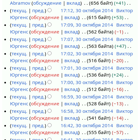
и
Abramov
обсуждение
вклад
656 байт
+41
р
с
Н
текущ.
пред.
17:12, 30 октября 2014
Виктор
я
а
е
Юргенс
обсуждение
вклад
615 байт
+53
3
2
н
т
Н
текущ.
пред.
17:09, 30 октября 2014
Виктор
0
0
и
о
е
Юргенс
обсуждение
вклад
562 байта
−1
о
2
я
п
т
Н
текущ.
пред.
17:07, 30 октября 2014
Виктор
к
1
п
и
о
е
Юргенс
обсуждение
вклад
563 байта
+47
т
р
с
п
т
Н
текущ.
пред.
17:02, 30 октября 2014
Виктор
я
а
а
и
о
е
Юргенс
обсуждение
вклад
516 байт
−20
б
в
н
с
п
т
Н
текущ.
пред.
17:01, 30 октября 2014
Виктор
р
к
и
а
и
о
е
Юргенс
обсуждение
вклад
536 байт
+24
я
и
я
н
с
п
т
Н
текущ.
пред.
17:00, 30 октября 2014
Виктор
2
п
и
а
и
о
е
Юргенс
обсуждение
вклад
512 байт
−16
0
р
я
н
с
п
т
Н
текущ.
пред.
16:59, 30 октября 2014
Виктор
1
а
п
и
а
и
о
е
Юргенс
обсуждение
вклад
528 байт
−13
4
в
р
я
н
с
п
т
Н
текущ.
пред.
16:58, 30 октября 2014
Виктор
к
а
п
и
а
и
о
е
Юргенс
обсуждение
вклад
541 байт
−14
и
в
р
я
н
с
п
т
Н
текущ.
пред.
16:42, 30 октября 2014
Виктор
к
а
п
и
а
и
о
е
Юргенс
обсуждение
вклад
555 байт
−57
и
в
р
я
н
с
п
т
Н
текущ.
пред.
16:41, 30 октября 2014
Виктор