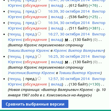
к
а
п
и
а
и
о
е
Юргенс
обсуждение
вклад
612 байт
+76
и
в
р
я
н
с
п
т
Н
текущ.
пред.
16:39, 30 октября 2014
Виктор
к
а
п
и
а
и
о
е
Юргенс
обсуждение
вклад
536 байт
+25
и
в
р
я
н
с
п
т
Н
текущ.
пред.
16:34, 30 октября 2014
Виктор
к
а
п
и
а
и
о
е
Юргенс
обсуждение
вклад
511 байт
+381
и
в
р
я
н
с
п
т
Н
текущ.
пред.
16:27, 30 октября 2014
Виктор
к
а
п
и
а
и
о
е
Юргенс
обсуждение
вклад
м
130 байт
0
и
в
р
я
н
с
п
т
Виктор Юргенс переименовал страницу
к
а
п
и
а
и
о
Товики:Виктор Юргенс
в
Юргенс Виктор Валерьевич
и
в
р
я
н
с
п
текущ.
пред.
16:25, 30 октября 2014
Виктор
к
а
п
и
а
и
Юргенс
обсуждение
вклад
м
130 байт
0
и
в
р
я
н
с
Виктор Юргенс переименовал страницу
к
а
п
и
а
Участник:Виктор Юргенс
в
Товики:Виктор Юргенс
и
в
р
я
н
текущ.
пред.
12:57, 30 октября 2014
Виктор
к
а
п
и
Юргенс
обсуждение
вклад
130 байт
+130
и
в
р
я
Новая страница: «Виктор Валерьевич Юргенс - (р. 10
к
а
п
января 1967 года в г. Комсомольск-на-Амуре)»
и
в
р
к
а
и
в