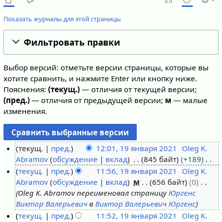
Показать журналы для этой страницы
Фильтровать правки
Выбор версий: отметьте версии страницы, которые вы
хотите сравнить, и нажмите Enter или кнопку ниже.
Пояснения:
(текущ.)
— отличия от текущей версии;
(пред.)
— отличия от предыдущей версии;
м
— малые
изменения.
текущ.
пред.
12:01, 19 января 2021
Oleg K.
Abramov
обсуждение
вклад
845 байт
+189
1
Н
текущ.
пред.
11:56, 19 января 2021
Oleg K.
9
е
Abramov
обсуждение
вклад
м
656 байт
0
я
т
Oleg K. Abramov переименовал страницу
Юргенс
н
о
Виктор Валерьевич
в
Виктор Валерьевич Юргенс
в
п
текущ.
пред.
11:52, 19 января 2021
Oleg K.
а