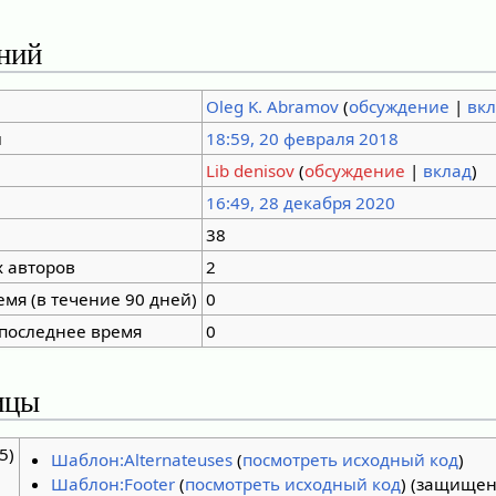
ний
Oleg K. Abramov
(
обсуждение
|
вк
ы
18:59, 20 февраля 2018
Lib denisov
(
обсуждение
|
вклад
)
16:49, 28 декабря 2020
38
 авторов
2
емя (в течение 90 дней)
0
 последнее время
0
ицы
5)
Шаблон:Alternateuses
(
посмотреть исходный код
)
Шаблон:Footer
(
посмотреть исходный код
) (защищен