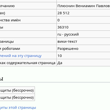
олчанию
Плюснин Вениамин Павлов
ах)
28 512
нства имён
0
цы
36310
ru - русский
траницы
вики-текст
и роботами
Разрешено
лений на эту страницу
10
как содержательная страница
Да
ы
ащиты (бессрочно)
ащиты (бессрочно)
щиты этой страницы