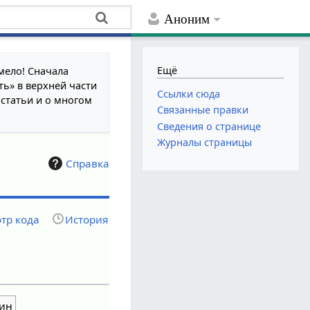
Аноним
Ещё
мело! Сначала
ть» в верхней части
Ссылки сюда
 статьи и о многом
Связанные правки
Сведения о странице
Журналы страницы
Справка
тр кода
История
ин