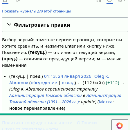
Показать журналы для этой страницы
Фильтровать правки
Выбор версий: отметьте версии страницы, которые вы
хотите сравнить, и нажмите Enter или кнопку ниже.
Пояснения:
(текущ.)
— отличия от текущей версии;
(пред.)
— отличия от предыдущей версии;
м
— малые
изменения.
текущ.
пред.
01:13, 24 января 2026
Oleg K.
Abramov
обсуждение
вклад
112 байт
+112
2
Oleg K. Abramov переименовал страницу
4
Администрация Томской области
в
Администрация
я
Томской области (1991—2026 гг.)
: update
Метка
:
н
новое перенаправление
в
а
Политика конфиденциальности
О Товики
р
Отказ от ответственности