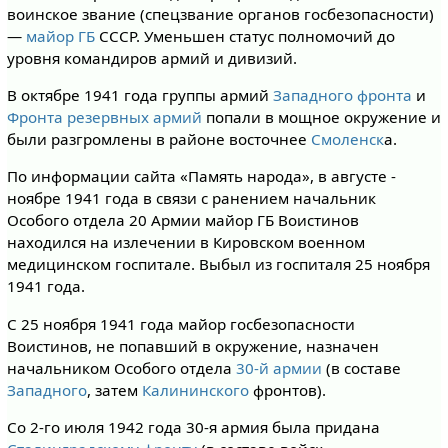
воинское звание (спецзвание органов госбезопасности)
—
майор ГБ
СССР. Уменьшен статус полномочий до
уровня командиров армий и дивизий.
В октябре 1941 года группы армий
Западного фронта
и
Фронта резервных армий
попали в мощное окружение и
были разгромлены в районе восточнее
Смоленск
а.
По информации сайта «Память народа», в августе -
ноябре 1941 года в связи с ранением начальник
Особого отдела 20 Армии майор ГБ Воистинов
находился на излечении в Кировском военном
медицинском госпитале. Выбыл из госпиталя 25 ноября
1941 года.
С 25 ноября 1941 года майор госбезопасности
Воистинов, не попавший в окружение, назначен
начальником Особого отдела
30-й армии
(в составе
Западного
, затем
Калининского
фронтов).
Со 2-го июля 1942 года 30-я армия была придана