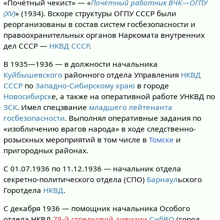
«Почётный чекист» — «
Почётный работник ВЧК—ОГПУ
(XV)
» (1934). Вскоре структуры ОГПУ СССР были
реорганизованы в состав систем госбезопасности и
правоохранительных органов Наркомата внутренних
дел СССР —
НКВД СССР
.
В 1935—1936 — в должности начальника
Куйбышевского
районного отдела Управления
НКВД
СССР
по
Западно-Сибирскому краю
в городе
Новосибирск
е, а также на оперативной работе УНКВД по
ЗСК
. Имел спецзвание
младшего лейтенанта
госбезопасности
. Выполнял оперативные задания по
«изобличению врагов народа» в ходе следственно-
розыскных мероприятий в том числе в
Томске
и
пригородных районах.
С 01.07.1936 по 11.12.1936 — начальник отдела
секретно-политического отдела (СПО)
Барнаул
ьского
Горотдела
НКВД
.
С декабря 1936 — помощник начальника Особого
отдела НКВД
78-й стрелковой дивизии
СибВО
(город