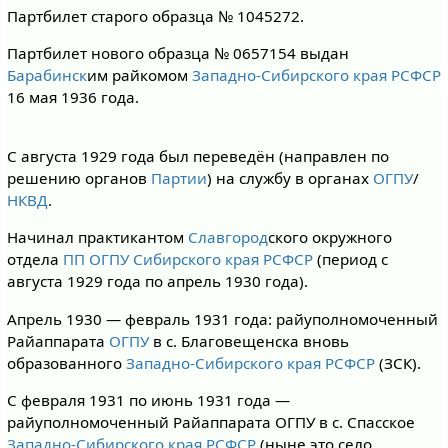
Партбилет старого образца № 1045272.
Партбилет нового образца № 0657154 выдан
Барабинск
им райкомом
Западно-Сибирского края РСФСР
16 мая 1936 года.
C августа 1929 года был переведён (направлен по
решению органов
Партии
) на службу в органах
ОГПУ
/
НКВД
.
Начинал практикантом
Славгород
ского окружного
отдела
ПП ОГПУ
Сибирского края РСФСР
(период с
августа 1929 года по апрель 1930 года).
Апрель 1930 — февраль 1931 года: райуполномоченный
Райаппарата
ОГПУ
в с. Благовещенска вновь
образованного
Западно-Сибирского края РСФСР
(ЗСК).
С февраля 1931 по июнь 1931 года —
райуполномоченный Райаппарата ОГПУ в с. Спасское
Западно-Сибирского края РСФСР
(ныне это село