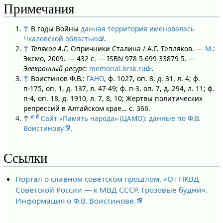
Примечания
↑
В годы Войны
данная территория именовалась
Чкаловской областью
.
↑
Тепяков А.Г.
Опричники Сталина / А.Г. Тепляков. —
М.
:
Эксмо, 2009. — 432 с. — ISBN 978-5-699-33879-5. —
Элекронный ресурс
:
memorial.krsk.ru
.
↑
Воистинов Ф.В.:
ГАНО
, ф. 1027, оп. 8, д. 31, л. 4; ф.
п-175, оп. 1, д. 137, л. 47-49; ф. п-3, оп. 7, д. 294, л. 11; ф.
п-4, оп. 18, д. 1910, л. 7, 8, 10; Жертвы политических
репрессий в Алтайском крае… с. 366.
а
б
↑
Сайт «Память народа» (ЦАМО): данные по Ф.В.
Воистинову
.
Ссылки
Портал о славном советском прошлом. «От НКВД
Советской России — к МВД СССР. Грозовые будни».
Информация о Ф.В. Воистинове.