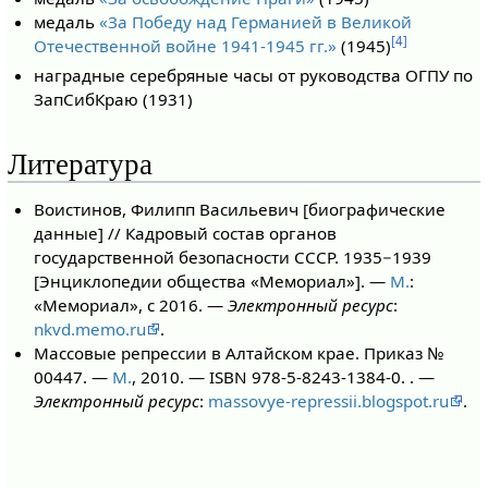
медаль
«За Победу над Германией в Великой
[4]
Отечественной войне 1941-1945 гг.»
(1945)
наградные серебряные часы от руководства ОГПУ по
ЗапСибКраю (1931)
Литература
Воистинов, Филипп Васильевич [биографические
данные] // Кадровый состав органов
государственной безопасности СССР. 1935−1939
[Энциклопедии общества «Мемориал»]. —
М.
:
«Мемориал», с 2016. —
Электронный ресурс
:
nkvd.memo.ru
.
Массовые репрессии в Алтайском крае. Приказ №
00447. —
М.
, 2010. — ISBN 978-5-8243-1384-0. . —
Электронный ресурс
:
massovye-repressii.blogspot.ru
.