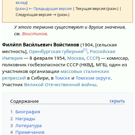
вклад
)
(
разн.
)
← Предыдущая версия
| Текущая версия (разн.) |
Следующая версия → (разн.)
У этого термина существуют и другие значения,
см.
Воистинов
.
Фили́пп Васи́льевич Вои́стинов
(1904, [сельская
[1]
местность],
Оренбургская губерния
,
Российская
Империя
— 8 февраля 1954,
Москва
,
СССР
) — комиссар,
полковник госбезопасности СССР (НКВД, МГБ), один из
участников организации
массовых сталинских
репрессий
в Сибири, в
Томске
и
Томском округе
.
Участник
Великой Отечественной войны
.
Содержание
1
Биография
2
Награды
3
Литература
4
Примечания