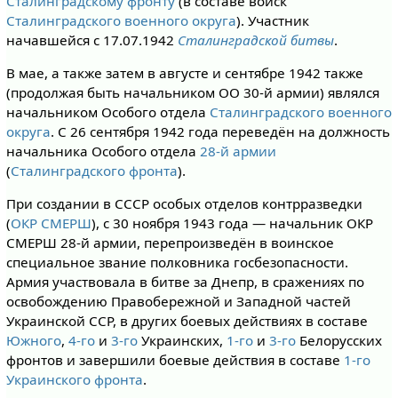
Сталинградскому фронту
(в составе войск
Сталинградского военного округа
). Участник
начавшейся с 17.07.1942
Сталинградской битвы
.
В мае, а также затем в августе и сентябре 1942 также
(продолжая быть начальником ОО 30-й армии) являлся
начальником Особого отдела
Сталинградского военного
округа
. С 26 сентября 1942 года переведён на должность
начальника Особого отдела
28-й армии
(
Сталинградского фронта
).
При создании в СССР особых отделов контрразведки
(
ОКР СМЕРШ
), с 30 ноября 1943 года — начальник ОКР
СМЕРШ 28-й армии, перепроизведён в воинское
специальное звание полковника госбезопасности.
Армия участвовала в битве за Днепр, в сражениях по
освобождению Правобережной и Западной частей
Украинской ССР, в других боевых действиях в составе
Южного
,
4-го
и
3-го
Украинских,
1-го
и
3-го
Белорусских
фронтов и завершили боевые действия в составе
1-го
Украинского фронта
.