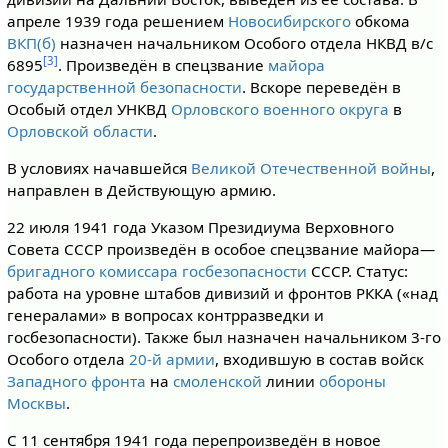
апреле 1939 года решением
Новосибирского
обкома
ВКП(б)
назначен начальником Особого отдела НКВД в/с
[3]
6895
. Произведён в спецзвание
майора
государственной безопасности
. Вскоре переведён в
Особый отдел УНКВД
Орловского военного округа
в
Орлов­ской области
.
В условиях начавшейся
Великой Отечественной войны
,
направлен в Действующую армию.
22 июля 1941 года Указом Президиума Верховного
Совета СССР произведён в особое спецзвание майора—
бригадного комиссара госбезопасности
СССР. Статус:
работа на уровне штабов дивизий и фронтов РККА («над
генералами» в вопросах контрразведки и
госбезопасности). Также был назначен начальником 3-го
Особого отдела
20-й армии
, входившую в состав войск
Западного фронта
на
смоленской
линии
обороны
Москвы
.
C 11 сентября 1941 года перепроизведён в новое