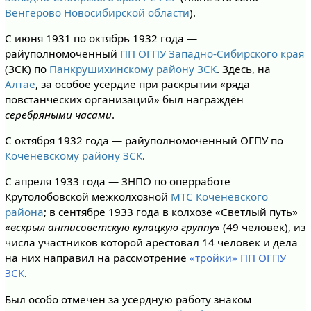
Венгерово
Новосибирской области
).
С июня 1931 по октябрь 1932 года —
райуполномоченный
ПП ОГПУ
Западно-Сибирского края
(ЗСК) по
Панкрушихинскому району
ЗСК
. Здесь, на
Алтае
, за особое усердие при раскрытии «ряда
повстанческих организаций» был награждён
серебряными часами
.
С октября 1932 года — райуполномоченный ОГПУ по
Коченевскому району
ЗСК
.
С апреля 1933 года — ЗНПО по оперработе
Крутолобовской межколхозной
МТС
Коченевского
района
; в сентябре 1933 года в колхозе «Светлый путь»
«
вскрыл антисоветскую кулацкую группу
» (49 человек), из
числа участников которой арестовал 14 человек и дела
на них направил на рассмотрение
«тройки» ПП ОГПУ
ЗСК
.
Был особо отмечен за усердную работу знаком