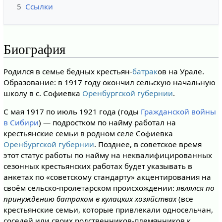
5
Ссылки
Биография
Родился в семье бедных крестьян-
батрак
ов на Урале.
Образование: в 1917 году окончил сельскую начальную
школу в с. Софиевка
Оренбургской губернии
.
С мая 1917 по июль 1921 года (годы
Гражданской войны
в Сибири
) — подростком по найму работал на
крестьянские семьи в родном селе Софиевка
Оренбургской губернии
. Позднее, в советское время
этот статус работы по найму на неквалифицированных
сезонных крестьянских работах будет указывать в
анкетах по «советскому стандарту» акцентирования на
своём сельско-пролетарском происхождении:
являлся по
принуждению батраком в кулацких хозяйствах
(все
крестьянские семьи, которые привлекали односельчан,
соседей или своих родственников-племянников к