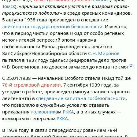
Томск
), «
принимал активное участие в разгроме право-
троцкистского подполья
» в среде красных командиров.
5 августа 1938 года произведён в спецзвание
лейтенанта государственной безопасности
. Известно,
что в период чистки органов НКВД от особо ретивых
исполнителей репрессий эпохи наркома
госбезопасности Ежова, руководитель чекистов
ЗапСибкрая/Новосибирской области
С.Н. Миронов
пытался в 1937 году сфальсифицировать дело против
[2]
Ф.В. Воистинова, но довести замысел до конца не смог
.
C 25.01.1938 — начальник Особого отдела НКВД той же
78-й стрелковой дивизии
. 7 сентября 1939 года, за
усердие в работе, произведён (минуя звание старшего
лейтенанта) в
спецзвание капитана госбезопасности
,
что позволяло в служебных условиях отдавать
приказания
полковник
ам
РККА
, а в иных случаях —
комкорам и генералам
РККА
.
В 1939 году, в связи с передислоцированием 78-й
дивизии на Дальний Восток, выведен из её состава. В