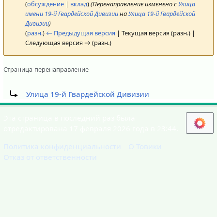
(
обсуждение
|
вклад
)
(Перенаправление изменено с
Улица
имени 19-й Гвардейской Дивизии
на
Улица 19-й Гвардейской
Дивизии
)
(
разн.
)
← Предыдущая версия
| Текущая версия (разн.) |
Следующая версия → (разн.)
Страница-перенаправление
Перенаправление на:
Улица 19-й Гвардейской Дивизии
Эта страница в последний раз была
отредактирована 17 февраля 2026 года в 23:44.
Политика конфиденциальности
О Товики
Отказ от ответственности