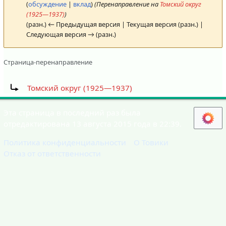
(
обсуждение
|
вклад
)
(Перенаправление на
Томский округ
(1925—1937)
)
(разн.) ← Предыдущая версия | Текущая версия (разн.) |
Следующая версия → (разн.)
Страница-перенаправление
Перенаправление на:
Томский округ (1925—1937)
Эта страница в последний раз была
отредактирована 13 августа 2015 года в 22:39.
Политика конфиденциальности
О Товики
Отказ от ответственности