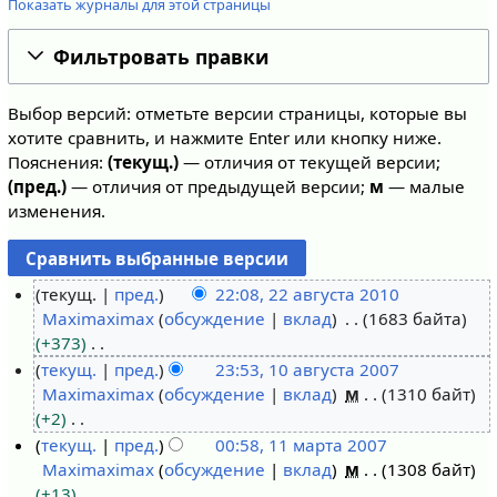
Показать журналы для этой страницы
Фильтровать правки
Выбор версий: отметьте версии страницы, которые вы
хотите сравнить, и нажмите Enter или кнопку ниже.
Пояснения:
(текущ.)
— отличия от текущей версии;
(пред.)
— отличия от предыдущей версии;
м
— малые
изменения.
текущ.
пред.
22:08, 22 августа 2010
Maximaximax
обсуждение
вклад
1683 байта
2
+373
2
Н
текущ.
пред.
23:53, 10 августа 2007
а
е
Maximaximax
обсуждение
вклад
м
1310 байт
1
в
т
+2
0
г
о
Н
текущ.
пред.
00:58, 11 марта 2007
а
у
п
е
Maximaximax
обсуждение
вклад
м
1308 байт
1
в
с
и
т
+13