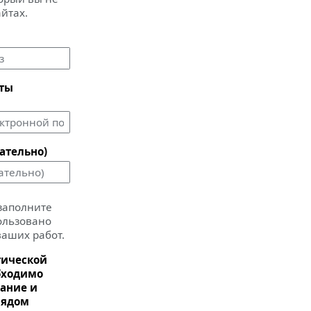
айтах.
чты
ательно)
 заполните
пользовано
ваших работ.
тической
бходимо
ание и
рядом