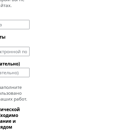
айтах.
чты
ательно)
 заполните
пользовано
ваших работ.
тической
бходимо
ание и
рядом