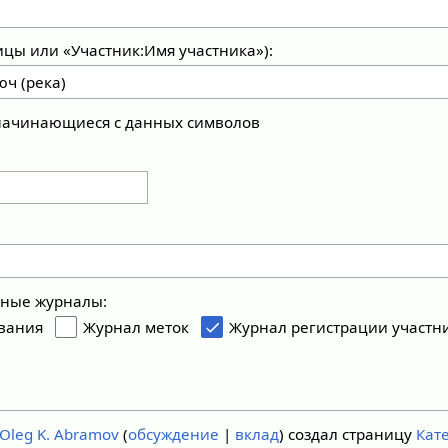
ицы или «Участник:Имя участника»):
 начинающиеся с данных символов
ьные журналы:
вания
Журнал меток
Журнал регистрации участн
Oleg K. Abramov
обсуждение
вклад
создал страницу
Кат