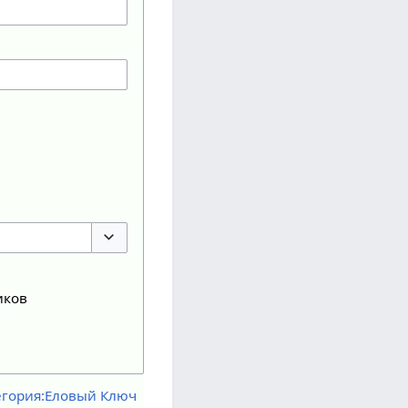
Переключить параметры
иков
егория:Еловый Ключ