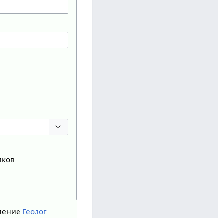
Переключить параметры
иков
ление
Геолог