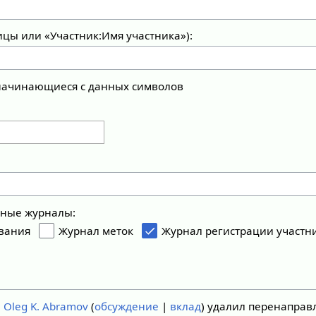
ицы или «Участник:Имя участника»):
 начинающиеся с данных символов
ьные журналы:
вания
Журнал меток
Журнал регистрации участн
6
Oleg K. Abramov
обсуждение
вклад
удалил перенаправ