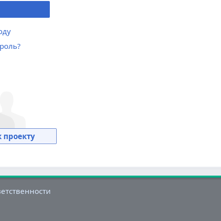
оду
роль?
 проекту
ветственности