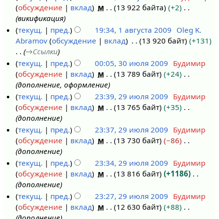
а
п
и
а
обсуждение
вклад
м
13 922 байта
+2
1
т
в
р
я
н
викификация
а
а
к
а
п
и
текущ.
пред.
19:34, 1 августа 2009
Oleg K.
в
2
и
в
р
я
Abramov
обсуждение
вклад
13 920 байт
+131
г
0
к
а
п
→
Ссылки
у
0
и
в
р
текущ.
пред.
00:05, 30 июля 2009
Будимир
с
9
к
а
обсуждение
вклад
м
13 789 байт
+24
3
т
и
в
дополнение, оформление
0
а
к
текущ.
пред.
23:39, 29 июля 2009
Будимир
и
2
и
обсуждение
вклад
м
13 765 байт
+35
2
ю
0
дополнение
9
л
0
текущ.
пред.
23:37, 29 июля 2009
Будимир
и
я
9
обсуждение
вклад
м
13 730 байт
−86
ю
2
дополнение
л
0
текущ.
пред.
23:34, 29 июля 2009
Будимир
я
0
обсуждение
вклад
м
13 816 байт
+1186
2
9
дополнение
0
текущ.
пред.
23:27, 29 июля 2009
Будимир
0
обсуждение
вклад
м
12 630 байт
+88
9
дополнение