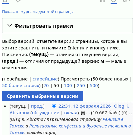
Показать журналы для этой страницы
Фильтровать правки
Выбор версий: отметьте версии страницы, которые вы
хотите сравнить, и нажмите Enter или кнопку ниже.
Пояснения:
(текущ.)
— отличия от текущей версии;
(пред.)
— отличия от предыдущей версии;
м
— малые
изменения.
(
новейшие
|
старейшие
) Просмотреть (
50 более новых
|
50 более старых
) (
20
|
50
|
100
|
250
|
500
)
текущ.
пред.
22:31, 12 февраля 2026
Oleg K.
Abramov
обсуждение
вклад
м
10 667 байт
0
1
Oleg K. Abramov переименовал страницу
Религия в
2
Томске
в
Религиозные конфессии и духовные течения в
ф
Томске
: викификация
е