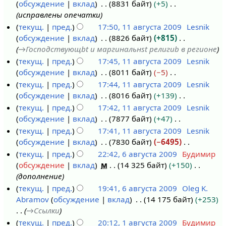
с
е
обсуждение
вклад
8831 байт
+5
а
б
1
и
в
р
а
т
исправлены опечатки
в
р
1
к
а
н
о
текущ.
пред.
17:50, 11 августа 2009
Lesnik
г
я
и
в
и
п
обсуждение
вклад
8826 байт
+815
1
у
2
к
я
и
→
Господствующbt и маргинальнst религиb в регионе
1
с
0
и
п
с
текущ.
пред.
17:45, 11 августа 2009
Lesnik
а
т
0
р
а
обсуждение
вклад
8011 байт
−5
в
а
9
а
н
Н
текущ.
пред.
17:44, 11 августа 2009
Lesnik
г
2
в
и
е
обсуждение
вклад
8016 байт
+139
у
0
к
я
т
Н
текущ.
пред.
17:42, 11 августа 2009
Lesnik
с
0
и
п
о
е
обсуждение
вклад
7877 байт
+47
т
9
р
п
т
Н
текущ.
пред.
17:41, 11 августа 2009
Lesnik
а
а
и
о
е
обсуждение
вклад
7830 байт
−6495
2
в
с
п
т
Н
текущ.
пред.
22:42, 6 августа 2009
Будимир
0
к
а
и
о
е
обсуждение
вклад
м
14 325 байт
+150
6
0
и
н
с
п
т
дополнение
а
9
и
а
и
о
текущ.
пред.
19:41, 6 августа 2009
Oleg K.
в
я
н
с
п
Abramov
обсуждение
вклад
14 175 байт
+253
г
п
и
а
и
→
Ссылки
у
р
я
н
с
текущ.
пред.
20:12, 1 августа 2009
Будимир
с