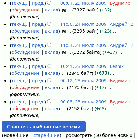
текущ.
пред.
00:01, 29 июля 2009
Будимир
обсуждение
вклад
м
3327 байт
+32
дополнение
текущ.
пред.
11:56, 24 июля 2009
Андрей12
обсуждение
вклад
м
3295 байт
+23
2
дополнение
4
текущ.
пред.
11:54, 24 июля 2009
Андрей12
и
обсуждение
вклад
м
3272 байта
+427
ю
дополнение
л
текущ.
пред.
10:41, 23 июля 2009
Lesnik
я
обсуждение
вклад
2845 байт
+670
2
2
Н
текущ.
пред.
00:12, 23 июля 2009
Будимир
3
0
е
обсуждение
вклад
2175 байт
+17
и
0
т
оформление
ю
9
о
текущ.
пред.
00:08, 23 июля 2009
Будимир
л
п
обсуждение
вклад
2158 байт
+68
я
и
дополнение
2
с
0
а
0
н
(
новейшие
|
старейшие
) Просмотреть (
50 более новых
|
9