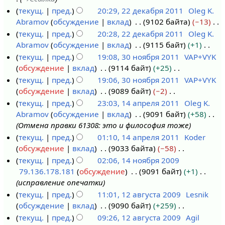
8
е
0
я
3
и
текущ.
пред.
20:29, 22 декабря 2011
Oleg K.
с
л
2
2
я
Abramov
обсуждение
вклад
9102 байта
−13
2
е
я
3
0
п
Н
текущ.
пред.
20:28, 22 декабря 2011
Oleg K.
2
н
2
2
р
е
Abramov
обсуждение
вклад
9115 байт
+1
д
т
0
3
а
т
Н
текущ.
пред.
19:08, 30 ноября 2011
VAP+VYK
е
я
1
в
о
е
обсуждение
вклад
9114 байт
+25
к
3
б
9
к
п
т
Н
текущ.
пред.
19:06, 30 ноября 2011
VAP+VYK
а
0
р
и
и
о
е
обсуждение
вклад
9089 байт
−2
б
н
я
с
п
т
Н
текущ.
пред.
23:03, 14 апреля 2011
Oleg K.
р
о
2
а
и
о
е
Abramov
обсуждение
вклад
9091 байт
+58
я
я
1
0
н
с
п
т
Отмена правки 61308: это и философия тоже
2
б
4
1
и
а
и
о
текущ.
пред.
01:10, 14 апреля 2011
Koder
0
р
а
4
я
н
с
п
обсуждение
вклад
9033 байта
−58
1
я
п
п
и
а
и
Н
текущ.
пред.
02:06, 14 ноября 2009
1
2
р
р
я
н
с
е
79.136.178.181
обсуждение
9091 байт
+1
1
0
е
а
п
и
а
т
исправление опечатки
4
1
л
в
р
я
н
о
текущ.
пред.
11:01, 12 августа 2009
Lesnik
н
1
я
к
а
п
и
п
обсуждение
вклад
9090 байт
+259
1
о
2
и
в
р
я
и
Н
текущ.
пред.
09:26, 12 августа 2009
Agil
2
я
0
к
а
п