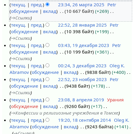
текущ.
пред.
23:34, 26 марта 2025
Petr
в
обсуждение
вклад
10 667 байт
+269
2
р
→
Ссылки
6
а
текущ.
пред.
22:52, 28 января 2025
Petr
м
л
обсуждение
вклад
10 398 байт
+199
2
а
я
→
Ссылки
8
р
2
текущ.
пред.
03:43, 19 декабря 2023
Petr
я
т
0
обсуждение
вклад
10 199 байт
+361
1
н
а
2
→
Ссылки
9
в
2
6
текущ.
пред.
00:24, 3 декабря 2023
Oleg K.
д
а
0
Abramov
обсуждение
вклад
9838 байт
+400
3
е
р
2
Н
текущ.
пред.
22:52, 23 ноября 2023
Petr
д
к
я
5
е
обсуждение
вклад
9438 байт
+178
е
2
а
2
т
→
Ссылки
к
3
б
0
о
текущ.
пред.
23:08, 8 апреля 2019
Урания
а
н
р
2
п
обсуждение
вклад
9260 байт
+17
8
б
о
я
5
и
→
Конфессии и религиозные учреждения в Томске
а
р
я
2
с
текущ.
пред.
19:20, 18 сентября 2014
Oleg K.
п
я
б
0
а
Abramov
обсуждение
вклад
9243 байта
+141
1
р
2
р
2
н
→
Ссылки